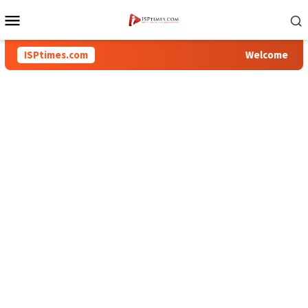
Loncat
Menu
ke
Mobile
konten
ISPtimes.com
Welcome To Inspi