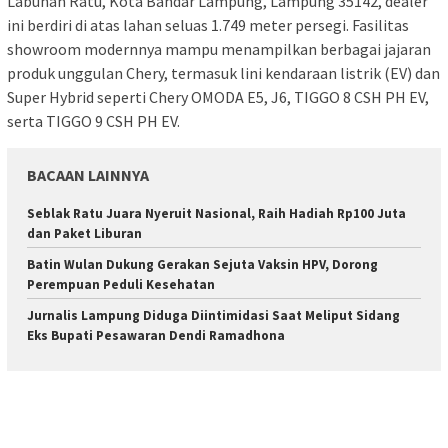
Labuhan Ratu, Kota Bandar Lampung, Lampung 35142, dealer
ini berdiri di atas lahan seluas 1.749 meter persegi. Fasilitas
showroom modernnya mampu menampilkan berbagai jajaran
produk unggulan Chery, termasuk lini kendaraan listrik (EV) dan
Super Hybrid seperti Chery OMODA E5, J6, TIGGO 8 CSH PH EV,
serta TIGGO 9 CSH PH EV.
BACAAN LAINNYA
Seblak Ratu Juara Nyeruit Nasional, Raih Hadiah Rp100 Juta
dan Paket Liburan
Batin Wulan Dukung Gerakan Sejuta Vaksin HPV, Dorong
Perempuan Peduli Kesehatan
Jurnalis Lampung Diduga Diintimidasi Saat Meliput Sidang
Eks Bupati Pesawaran Dendi Ramadhona