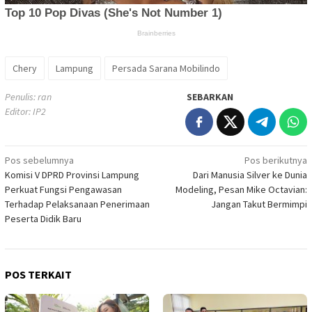
Chery
Lampung
Persada Sarana Mobilindo
Penulis: ran
SEBARKAN
Editor: IP2
Navigasi
Pos sebelumnya
Pos berikutnya
Komisi V DPRD Provinsi Lampung
Dari Manusia Silver ke Dunia
pos
Perkuat Fungsi Pengawasan
Modeling, Pesan Mike Octavian:
Terhadap Pelaksanaan Penerimaan
Jangan Takut Bermimpi
Peserta Didik Baru
POS TERKAIT