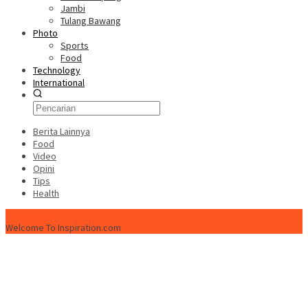
Jambi
Tulang Bawang
Photo
Sports
Food
Technology
International
Berita Lainnya
Food
Video
Opini
Tips
Health
ISPtimes.com
Welcome To Inspiration.com