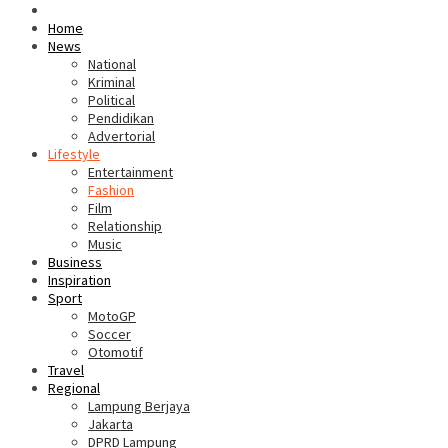
Home
News
National
Kriminal
Political
Pendidikan
Advertorial
Lifestyle
Entertainment
Fashion
Film
Relationship
Music
Business
Inspiration
Sport
MotoGP
Soccer
Otomotif
Travel
Regional
Lampung Berjaya
Jakarta
DPRD Lampung