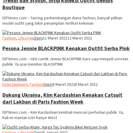
Trendi dan Stylish, Intip Koleksi Outfit Gendis
Boutique
ISPtimes.com – Seiring perkembangan dunia fashion, banyak pilihan
model outfit yang bikin penampilan terlihat kekinian.
Fashion
,
Lifestyle
Qorri
11 Maret 2022
12 Maret 2022
Pesona Jennie BLACKPINK Kenakan Outfit Serba Pink
ISPtimes.com – Idol cantik Jennie BLACKPINK baru saja menjadi sorotan
publik. Ya usai member BLACKPINK
Entertainment
,
Fashion
Qorri
8 Maret 2022
8 Maret 2022
Dukung Ukraina, Kim Kardashian Kenakan Catsuit
dari Lakban di Paris Fashion Week
ISPtimes.com – Kim Kardashian kembali mencuri perhatian publik. Ya,
Kali ini mantan istri Kanye West
Fashion
,
Lifestyle
Qorri
8 Januari 2022