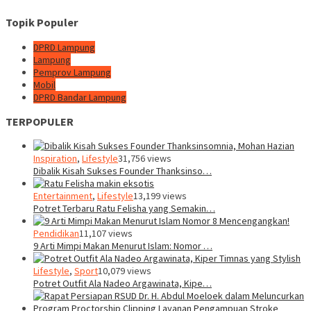
Topik Populer
DPRD Lampung
Lampung
Pemprov Lampung
Mobil
DPRD Bandar Lampung
TERPOPULER
Inspiration
,
Lifestyle
31,756 views
Dibalik Kisah Sukses Founder Thanksinso…
Entertainment
,
Lifestyle
13,199 views
Potret Terbaru Ratu Felisha yang Semakin…
Pendidikan
11,107 views
9 Arti Mimpi Makan Menurut Islam: Nomor …
Lifestyle
,
Sport
10,079 views
Potret Outfit Ala Nadeo Argawinata, Kipe…