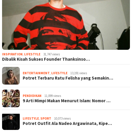
INSPIRATION
,
LIFESTYLE
31,747 views
Dibalik Kisah Sukses Founder Thanksinso…
ENTERTAINMENT
,
LIFESTYLE
13,191 views
Potret Terbaru Ratu Felisha yang Semakin…
PENDIDIKAN
11,099 views
9 Arti Mimpi Makan Menurut Islam: Nomor …
LIFESTYLE
,
SPORT
10,073 views
Potret Outfit Ala Nadeo Argawinata, Kipe…