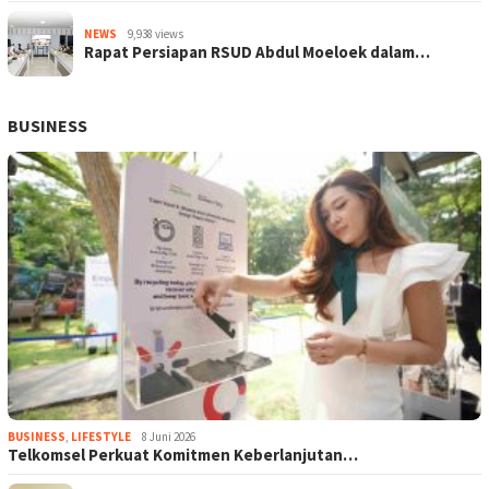
NEWS
9,938 views
Rapat Persiapan RSUD Abdul Moeloek dalam…
BUSINESS
BUSINESS
,
LIFESTYLE
8 Juni 2026
Telkomsel Perkuat Komitmen Keberlanjutan…