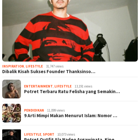
INSPIRATION
,
LIFESTYLE
31,747 views
Dibalik Kisah Sukses Founder Thanksinso…
ENTERTAINMENT
,
LIFESTYLE
13,191 views
Potret Terbaru Ratu Felisha yang Semakin…
PENDIDIKAN
11,099 views
9 Arti Mimpi Makan Menurut Islam: Nomor …
LIFESTYLE
,
SPORT
10,073 views
Potret Outfit Ala Nadeo Argawinata, Kipe…