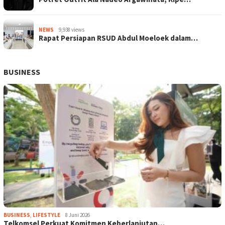
NEWS
9,938 views
Rapat Persiapan RSUD Abdul Moeloek dalam…
BUSINESS
BUSINESS
,
LIFESTYLE
8 Juni 2026
Telkomsel Perkuat Komitmen Keberlanjutan…