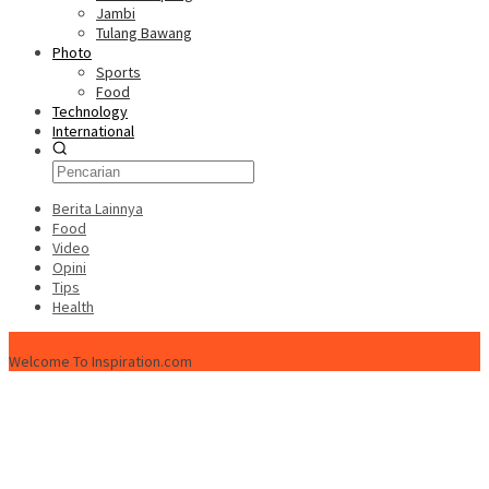
Jambi
Tulang Bawang
Photo
Sports
Food
Technology
International
Berita Lainnya
Food
Video
Opini
Tips
Health
ISPtimes.com
Welcome To Inspiration.com