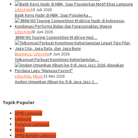
Lifestyle
18 Juli 2026
Batik Keris Hadir di MBK, Siap Populerka…
Lifestyle
28 Juni 2026
BMW M3 Touring Competition M xDrive Had…
Business
,
Lifestyle
8 Juni 2026
Telkomsel Perkuat Komitmen Keberlanjutan…
Lifestyle
,
Music
31 Mei 2026
Andien Umumkan Album ke-9 di Java Jazz 2…
Topik Populer
DPRD Lampung
Lampung
Pemprov Lampung
Mobil
DPRD Bandar Lampung