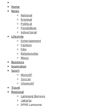
Home
News
National
Kriminal
Political
Pendidikan
Advertorial
Lifestyle
Entertainment
Fashion
Film
Relationship
Music
Business
Inspiration
Sport
MotoGP
Soccer
Otomotif
Travel
Regional
Lampung Berjaya
Jakarta
DPRD Lampung