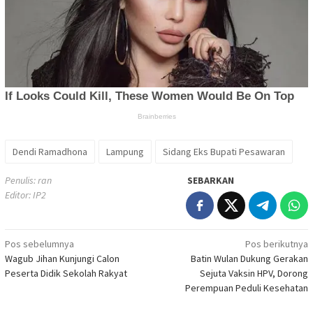
Dendi Ramadhona
Lampung
Sidang Eks Bupati Pesawaran
Penulis: ran
SEBARKAN
Editor: IP2
Navigasi
Pos sebelumnya
Pos berikutnya
Wagub Jihan Kunjungi Calon
Batin Wulan Dukung Gerakan
pos
Peserta Didik Sekolah Rakyat
Sejuta Vaksin HPV, Dorong
Perempuan Peduli Kesehatan