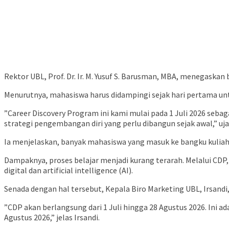
​Rektor UBL, Prof. Dr. Ir. M. Yusuf S. Barusman, MBA, menegask
Menurutnya, mahasiswa harus didampingi sejak hari pertama untu
​”Career Discovery Program ini kami mulai pada 1 Juli 2026 seba
strategi pengembangan diri yang perlu dibangun sejak awal,” ujar
​Ia menjelaskan, banyak mahasiswa yang masuk ke bangku kuliah
Dampaknya, proses belajar menjadi kurang terarah. Melalui CD
digital dan artificial intelligence (AI).
​Senada dengan hal tersebut, Kepala Biro Marketing UBL, Irsand
​”CDP akan berlangsung dari 1 Juli hingga 28 Agustus 2026. I
Agustus 2026,” jelas Irsandi.