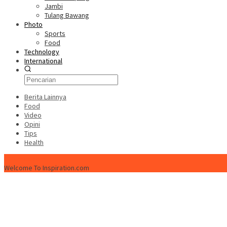
Jambi
Tulang Bawang
Photo
Sports
Food
Technology
International
Berita Lainnya
Food
Video
Opini
Tips
Health
ISPtimes.com
Welcome To Inspiration.com