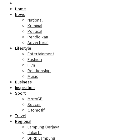
Home
News
National
Kriminal
Political
Pendidikan
Advertorial
Lifestyle
Entertainment
Fashion
Film
Relationship
Music
Business
Inspiration
Sport
MotoGP
Soccer
Otomotif
Travel
Regional
Lampung Berjaya
Jakarta
DPRD Lampung