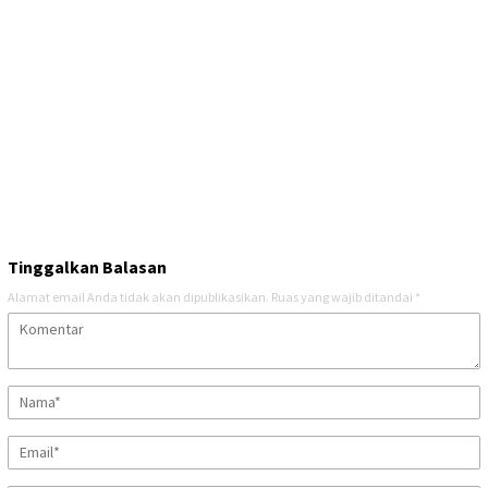
Tinggalkan Balasan
Alamat email Anda tidak akan dipublikasikan.
Ruas yang wajib ditandai
*