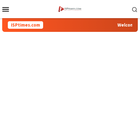
Loncat
Menu
ke
Mobile
konten
ISPtimes.com
Welcome To Ins