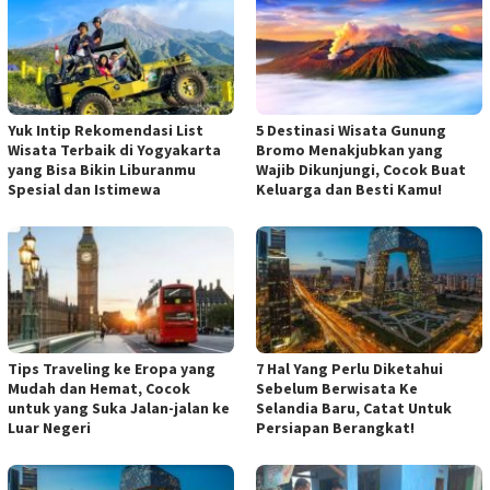
Yuk Intip Rekomendasi List
5 Destinasi Wisata Gunung
Wisata Terbaik di Yogyakarta
Bromo Menakjubkan yang
yang Bisa Bikin Liburanmu
Wajib Dikunjungi, Cocok Buat
Spesial dan Istimewa
Keluarga dan Besti Kamu!
Tips Traveling ke Eropa yang
7 Hal Yang Perlu Diketahui
Mudah dan Hemat, Cocok
Sebelum Berwisata Ke
untuk yang Suka Jalan-jalan ke
Selandia Baru, Catat Untuk
Luar Negeri
Persiapan Berangkat!