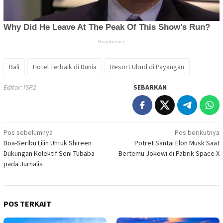
Bali
Hotel Terbaik di Dunia
Resort Ubud di Payangan
Editor: ISP2
SEBARKAN
Navigasi
Pos sebelumnya
Pos berikutnya
Doa-Seribu Lilin Untuk Shireen
Potret Santai Elon Musk Saat
pos
Dukungan Kolektif Seni Tubaba
Bertemu Jokowi di Pabrik Space X
pada Jurnalis
POS TERKAIT