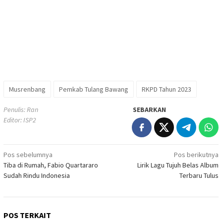
Musrenbang
Pemkab Tulang Bawang
RKPD Tahun 2023
Penulis: Ran
SEBARKAN
Editor: ISP2
Navigasi
Pos sebelumnya
Pos berikutnya
Tiba di Rumah, Fabio Quartararo
Lirik Lagu Tujuh Belas Album
pos
Sudah Rindu Indonesia
Terbaru Tulus
POS TERKAIT