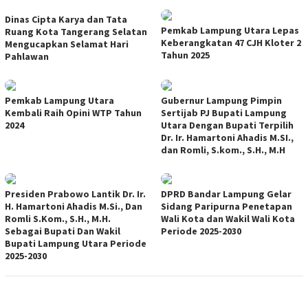
Dinas Cipta Karya dan Tata
Pemkab Lampung Utara Lepas
Ruang Kota Tangerang Selatan
Keberangkatan 47 CJH Kloter 2
Mengucapkan Selamat Hari
Tahun 2025
Pahlawan
Pemkab Lampung Utara
Gubernur Lampung Pimpin
Kembali Raih Opini WTP Tahun
Sertijab PJ Bupati Lampung
2024
Utara Dengan Bupati Terpilih
Dr. Ir. Hamartoni Ahadis M.SI.,
dan Romli, S.kom., S.H., M.H
Presiden Prabowo Lantik Dr. Ir.
DPRD Bandar Lampung Gelar
H. Hamartoni Ahadis M.Si., Dan
Sidang Paripurna Penetapan
Romli S.Kom., S.H., M.H.
Wali Kota dan Wakil Wali Kota
Sebagai Bupati Dan Wakil
Periode 2025-2030
Bupati Lampung Utara Periode
2025-2030