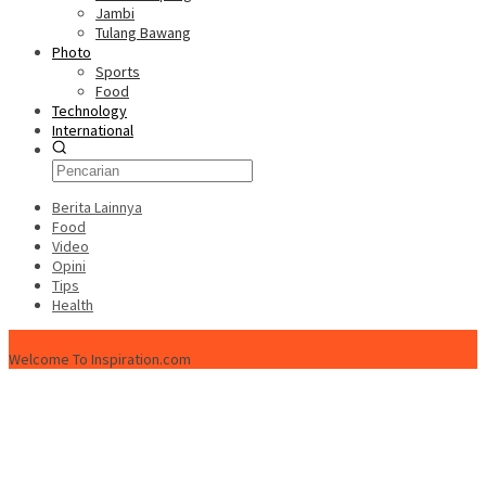
Jambi
Tulang Bawang
Photo
Sports
Food
Technology
International
Berita Lainnya
Food
Video
Opini
Tips
Health
ISPtimes.com
Welcome To Inspiration.com