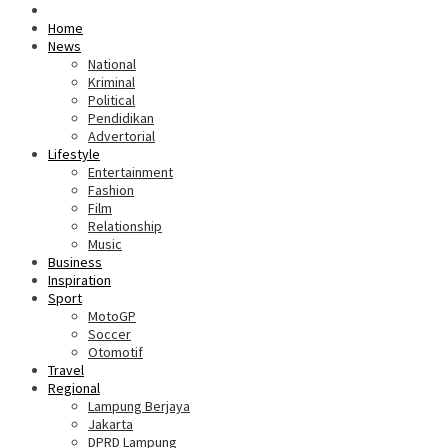
Home
News
National
Kriminal
Political
Pendidikan
Advertorial
Lifestyle
Entertainment
Fashion
Film
Relationship
Music
Business
Inspiration
Sport
MotoGP
Soccer
Otomotif
Travel
Regional
Lampung Berjaya
Jakarta
DPRD Lampung