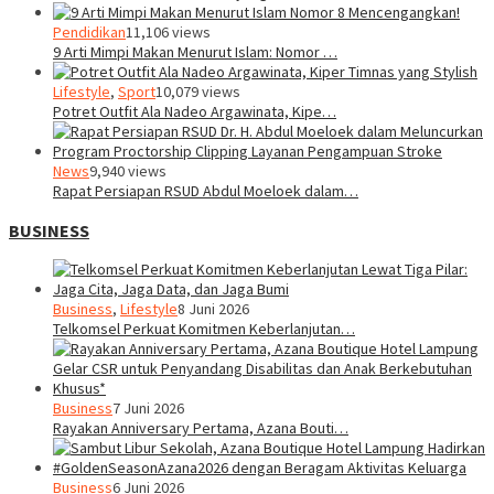
Pendidikan
11,106 views
9 Arti Mimpi Makan Menurut Islam: Nomor …
Lifestyle
,
Sport
10,079 views
Potret Outfit Ala Nadeo Argawinata, Kipe…
News
9,940 views
Rapat Persiapan RSUD Abdul Moeloek dalam…
BUSINESS
Business
,
Lifestyle
8 Juni 2026
Telkomsel Perkuat Komitmen Keberlanjutan…
Business
7 Juni 2026
Rayakan Anniversary Pertama, Azana Bouti…
Business
6 Juni 2026