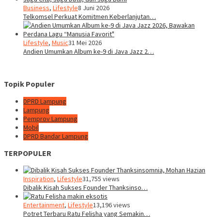
Business
,
Lifestyle
8 Juni 2026
Telkomsel Perkuat Komitmen Keberlanjutan…
Lifestyle
,
Music
31 Mei 2026
Andien Umumkan Album ke-9 di Java Jazz 2…
Topik Populer
DPRD Lampung
Lampung
Pemprov Lampung
Mobil
DPRD Bandar Lampung
TERPOPULER
Inspiration
,
Lifestyle
31,755 views
Dibalik Kisah Sukses Founder Thanksinso…
Entertainment
,
Lifestyle
13,196 views
Potret Terbaru Ratu Felisha yang Semakin…