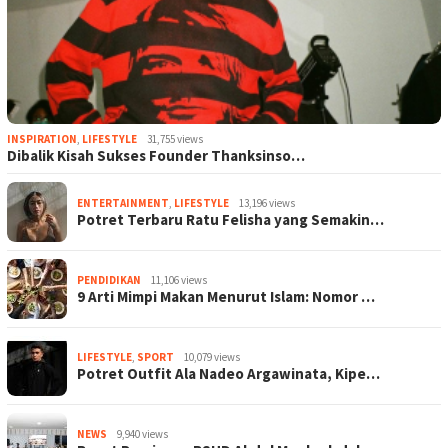
INSPIRATION
,
LIFESTYLE
31,755 views
Dibalik Kisah Sukses Founder Thanksinso…
ENTERTAINMENT
,
LIFESTYLE
13,196 views
Potret Terbaru Ratu Felisha yang Semakin…
PENDIDIKAN
11,106 views
9 Arti Mimpi Makan Menurut Islam: Nomor …
LIFESTYLE
,
SPORT
10,079 views
Potret Outfit Ala Nadeo Argawinata, Kipe…
NEWS
9,940 views