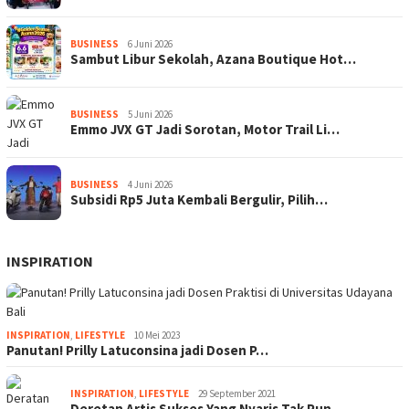
BUSINESS
6 Juni 2026
Sambut Libur Sekolah, Azana Boutique Hot…
BUSINESS
5 Juni 2026
Emmo JVX GT Jadi Sorotan, Motor Trail Li…
BUSINESS
4 Juni 2026
Subsidi Rp5 Juta Kembali Bergulir, Pilih…
INSPIRATION
INSPIRATION
,
LIFESTYLE
10 Mei 2023
Panutan! Prilly Latuconsina jadi Dosen P…
INSPIRATION
,
LIFESTYLE
29 September 2021
Deretan Artis Sukses Yang Nyaris Tak Pun…