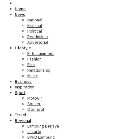
Home
News
National
Kriminal
Political
Pendidikan
Advertorial
Lifestyle
Entertainment
Fashion
Film
Relationship
Music
Business
Inspiration
Sport
MotoGP
Soccer
Otomotif
Travel
Regional
Lampung Berjaya
Jakarta
DPRD Lampung