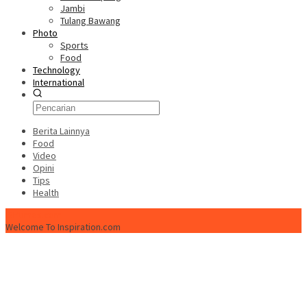
Jambi
Tulang Bawang
Photo
Sports
Food
Technology
International
Berita Lainnya
Food
Video
Opini
Tips
Health
ISPtimes.com
Welcome To Inspiration.com