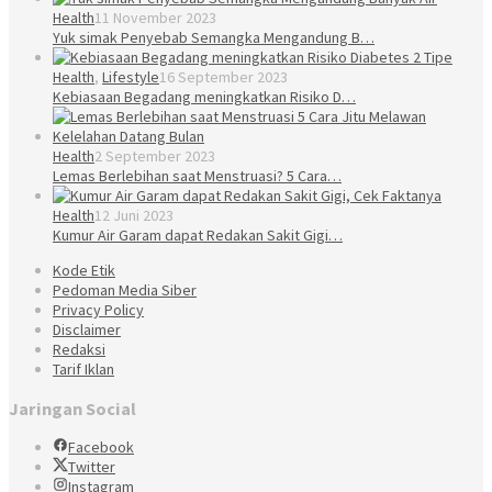
Health
11 November 2023
Yuk simak Penyebab Semangka Mengandung B…
Health
,
Lifestyle
16 September 2023
Kebiasaan Begadang meningkatkan Risiko D…
Health
2 September 2023
Lemas Berlebihan saat Menstruasi? 5 Cara…
Health
12 Juni 2023
Kumur Air Garam dapat Redakan Sakit Gigi…
Kode Etik
Pedoman Media Siber
Privacy Policy
Disclaimer
Redaksi
Tarif Iklan
Jaringan Social
Facebook
Twitter
Instagram