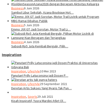
Business
6 Juni 2026
Sambut Libur Sekolah, Azana Boutique Hot…
Business
5 Juni 2026
Emmo JVX GT Jadi Sorotan, Motor Trail Li…
Business
4 Juni 2026
Subsidi Rp5 Juta Kembali Bergulir, Pilih…
Inspiration
Inspiration
,
Lifestyle
10 Mei 2023
Panutan! Prilly Latuconsina jadi Dosen P…
Inspiration
,
Lifestyle
29 September 2021
Deretan Artis Sukses Yang Nyaris Tak Pun…
Inspiration
,
Sports
29 Juli 2021
Kisah Inspiratif, Yusra Mardini Atlet Ol…