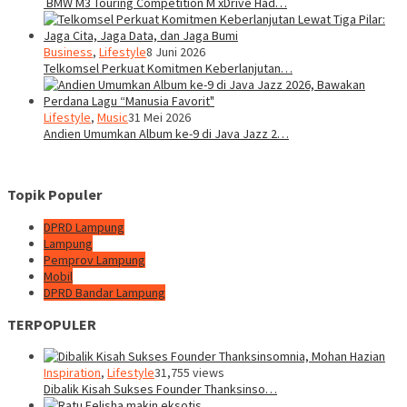
BMW M3 Touring Competition M xDrive Had…
Business
,
Lifestyle
8 Juni 2026
Telkomsel Perkuat Komitmen Keberlanjutan…
Lifestyle
,
Music
31 Mei 2026
Andien Umumkan Album ke-9 di Java Jazz 2…
Topik Populer
DPRD Lampung
Lampung
Pemprov Lampung
Mobil
DPRD Bandar Lampung
TERPOPULER
Inspiration
,
Lifestyle
31,755 views
Dibalik Kisah Sukses Founder Thanksinso…