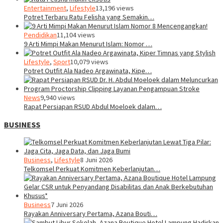
Entertainment
,
Lifestyle
13,196 views
Potret Terbaru Ratu Felisha yang Semakin…
Pendidikan
11,104 views
9 Arti Mimpi Makan Menurut Islam: Nomor …
Lifestyle
,
Sport
10,079 views
Potret Outfit Ala Nadeo Argawinata, Kipe…
News
9,940 views
Rapat Persiapan RSUD Abdul Moeloek dalam…
BUSINESS
Business
,
Lifestyle
8 Juni 2026
Telkomsel Perkuat Komitmen Keberlanjutan…
Business
7 Juni 2026
Rayakan Anniversary Pertama, Azana Bouti…