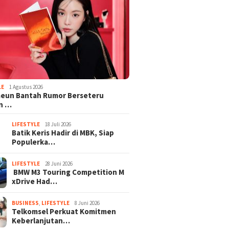
LE
1 Agustus 2026
aeun Bantah Rumor Berseteru
n …
LIFESTYLE
18 Juli 2026
Batik Keris Hadir di MBK, Siap
Populerka…
LIFESTYLE
28 Juni 2026
BMW M3 Touring Competition M
xDrive Had…
BUSINESS
,
LIFESTYLE
8 Juni 2026
Telkomsel Perkuat Komitmen
Keberlanjutan…