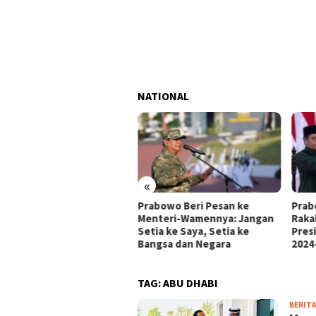
NATIONAL
«
ald Trump Jadi Presiden
Prabowo Beri Pesan ke
Prab
rika Serikat, Prabowo
Menteri-Wamennya: Jangan
Raka
i Ucapan Selamat
Setia ke Saya, Setia ke
Pres
Bangsa dan Negara
2024
TAG:
ABU DHABI
BERITA