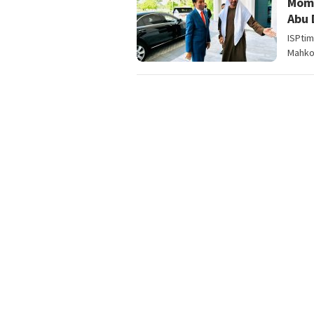
Mome
Abu 
ISPti
Mahkot