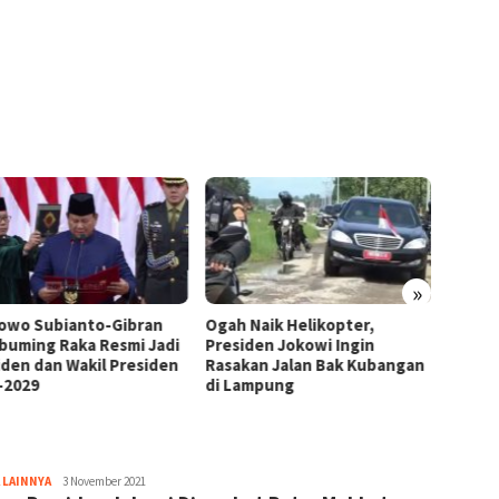
»
owo Subianto-Gibran
Ogah Naik Helikopter,
Momen
buming Raka Resmi Jadi
Presiden Jokowi Ingin
Jokowi
iden dan Wakil Presiden
Rasakan Jalan Bak Kubangan
Lamp
-2029
di Lampung
 LAINNYA
Qorri
3 November 2021