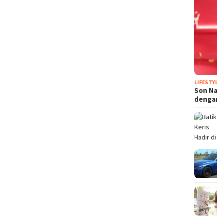
LIFESTY
Son N
denga