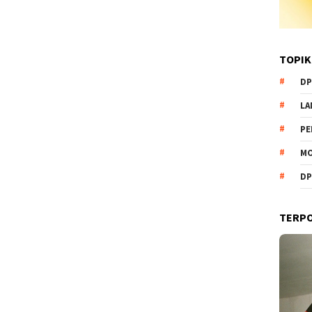
TOPIK
DP
L
PE
MO
DP
TERP