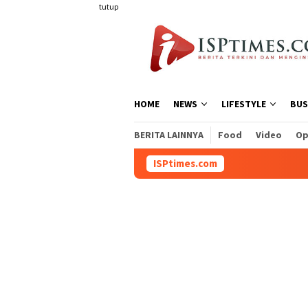
Loncat
tutup
ke
konten
HOME
NEWS
LIFESTYLE
BUS
BERITA LAINNYA
Food
Video
Op
ISPtimes.com