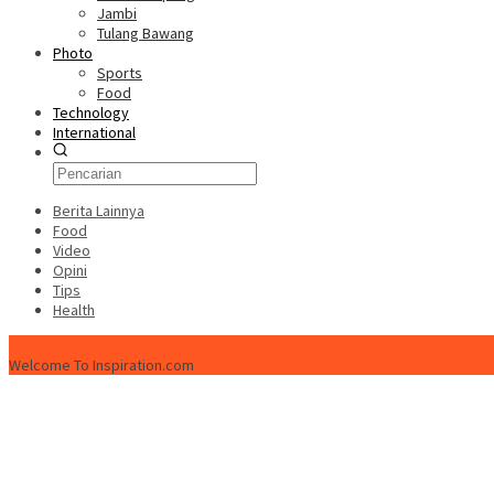
Jambi
Tulang Bawang
Photo
Sports
Food
Technology
International
Berita Lainnya
Food
Video
Opini
Tips
Health
ISPtimes.com
Welcome To Inspiration.com