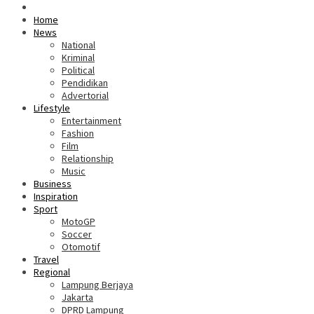
Home
News
National
Kriminal
Political
Pendidikan
Advertorial
Lifestyle
Entertainment
Fashion
Film
Relationship
Music
Business
Inspiration
Sport
MotoGP
Soccer
Otomotif
Travel
Regional
Lampung Berjaya
Jakarta
DPRD Lampung