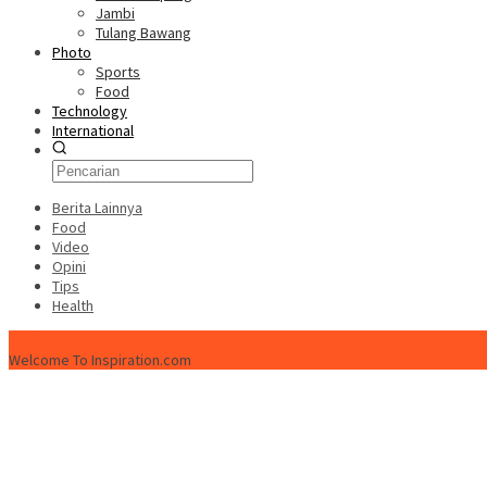
Jambi
Tulang Bawang
Photo
Sports
Food
Technology
International
Berita Lainnya
Food
Video
Opini
Tips
Health
ISPtimes.com
Welcome To Inspiration.com