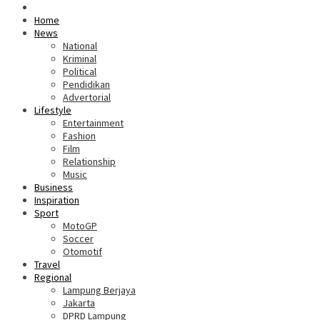
Home
News
National
Kriminal
Political
Pendidikan
Advertorial
Lifestyle
Entertainment
Fashion
Film
Relationship
Music
Business
Inspiration
Sport
MotoGP
Soccer
Otomotif
Travel
Regional
Lampung Berjaya
Jakarta
DPRD Lampung