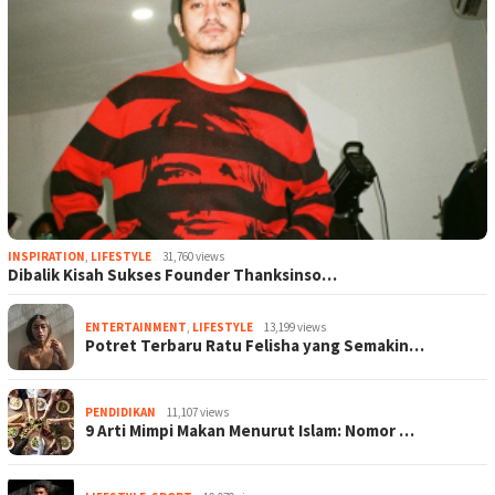
INSPIRATION
,
LIFESTYLE
31,760 views
Dibalik Kisah Sukses Founder Thanksinso…
ENTERTAINMENT
,
LIFESTYLE
13,199 views
Potret Terbaru Ratu Felisha yang Semakin…
PENDIDIKAN
11,107 views
9 Arti Mimpi Makan Menurut Islam: Nomor …