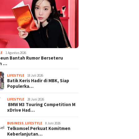
LE
1 Agustus 2026
aeun Bantah Rumor Berseteru
n …
LIFESTYLE
18 Juli 2026
Batik Keris Hadir di MBK, Siap
Populerka…
LIFESTYLE
28 Juni 2026
BMW M3 Touring Competition M
xDrive Had…
BUSINESS
,
LIFESTYLE
8 Juni 2026
Telkomsel Perkuat Komitmen
Keberlanjutan…