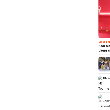
LIFESTY
Son N
denga