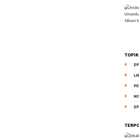
TOPIK
DP
L
PE
MO
DP
TERP