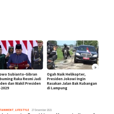
»
owo Subianto-Gibran
Ogah Naik Helikopter,
Momen
buming Raka Resmi Jadi
Presiden Jokowi Ingin
Jokowi
iden dan Wakil Presiden
Rasakan Jalan Bak Kubangan
Lamp
-2029
di Lampung
TAINMENT
,
LIFESTYLE
Qorri
27 Desember 2021