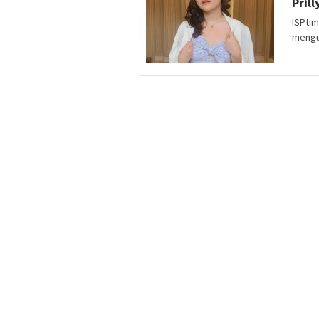
Pril
ISPtim
mengu