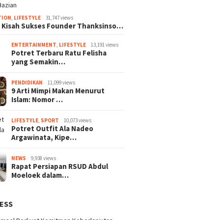
TION
,
LIFESTYLE
31,747 views
k Kisah Sukses Founder Thanksinso…
ENTERTAINMENT
,
LIFESTYLE
13,191 views
Potret Terbaru Ratu Felisha
yang Semakin…
PENDIDIKAN
11,099 views
9 Arti Mimpi Makan Menurut
Islam: Nomor …
LIFESTYLE
,
SPORT
10,073 views
Potret Outfit Ala Nadeo
Argawinata, Kipe…
NEWS
9,938 views
Rapat Persiapan RSUD Abdul
Moeloek dalam…
ESS