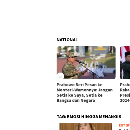
NATIONAL
«
ald Trump Jadi Presiden
Prabowo Beri Pesan ke
Prab
rika Serikat, Prabowo
Menteri-Wamennya: Jangan
Raka
i Ucapan Selamat
Setia ke Saya, Setia ke
Pres
Bangsa dan Negara
2024
TAG:
EMOSI HINGGA MENANGIS
ENTER