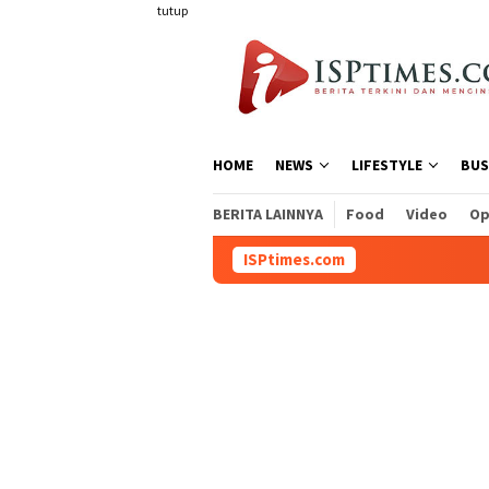
Loncat
tutup
ke
konten
HOME
NEWS
LIFESTYLE
BUS
BERITA LAINNYA
Food
Video
Op
ISPtimes.com