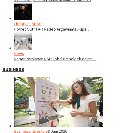
Lifestyle
,
Sport
Potret Outfit Ala Nadeo Argawinata, Kipe…
News
Rapat Persiapan RSUD Abdul Moeloek dalam…
BUSINESS
Business
,
Lifestyle
8 Juni 2026