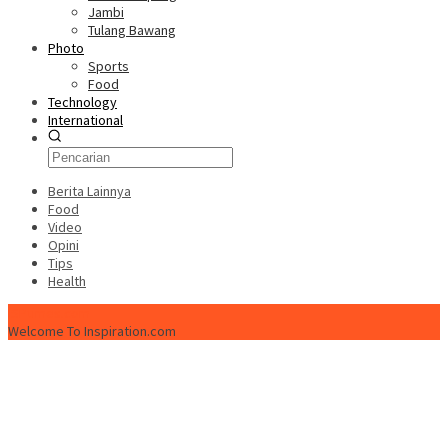
Jambi
Tulang Bawang
Photo
Sports
Food
Technology
International
Berita Lainnya
Food
Video
Opini
Tips
Health
ISPtimes.com
Welcome To Inspiration.com