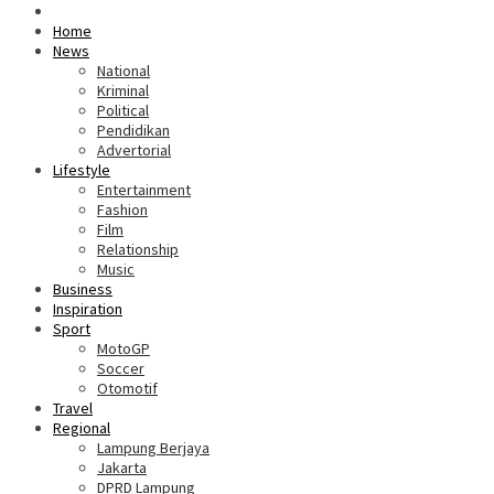
Home
News
National
Kriminal
Political
Pendidikan
Advertorial
Lifestyle
Entertainment
Fashion
Film
Relationship
Music
Business
Inspiration
Sport
MotoGP
Soccer
Otomotif
Travel
Regional
Lampung Berjaya
Jakarta
DPRD Lampung