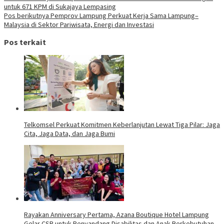
untuk 671 KPM di Sukajaya Lempasing
Pos berikutnya
Pemprov Lampung Perkuat Kerja Sama Lampung–
Malaysia di Sektor Pariwisata, Energi dan Investasi
Pos terkait
Telkomsel Perkuat Komitmen Keberlanjutan Lewat Tiga Pilar: Jaga
Cita, Jaga Data, dan Jaga Bumi
Rayakan Anniversary Pertama, Azana Boutique Hotel Lampung
Gelar CSR untuk Penyandang Disabilitas dan Anak Berkebutuhan