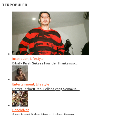
TERPOPULER
Inspiration
,
Lifestyle
Dibalik Kisah Sukses Founder Thanksinso…
Entertainment
,
Lifestyle
Potret Terbaru Ratu Felisha yang Semakin…
Pendidikan
9 Arti Mimpi Makan Menurut Islam: Nomor …