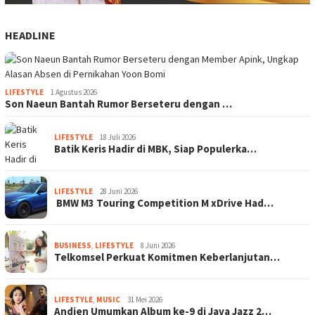
HEADLINE
LIFESTYLE
1 Agustus 2026
Son Naeun Bantah Rumor Berseteru dengan …
LIFESTYLE
18 Juli 2026
Batik Keris Hadir di MBK, Siap Populerka…
LIFESTYLE
28 Juni 2026
BMW M3 Touring Competition M xDrive Had…
BUSINESS
,
LIFESTYLE
8 Juni 2026
Telkomsel Perkuat Komitmen Keberlanjutan…
LIFESTYLE
,
MUSIC
31 Mei 2026
Andien Umumkan Album ke-9 di Java Jazz 2…