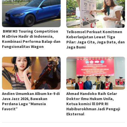
BMW M3 Touring Competition
Telkomsel Perkuat Komitmen
M xDrive Hadir di Indonesia,
Keberlanjutan Lewat Tiga
Kombinasi Performa Balap dan
Pilar: Jaga Cita, Jaga Data, dan
Fungsionalitas Wagon
Jaga Bumi
Andien Umumkan Album ke-9 di
Ahmad Handoko Raih Gelar
Java Jazz 2026, Bawakan
Doktor Ilmu Hukum Unila,
Perdana Lagu “Manusia
Ketua komisi lll DPR RI
Favorit”
Habiburokhman Jadi Penguji
Eksternal