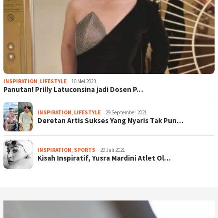
INSPIRATION
,
LIFESTYLE
10 Mei 2023
Panutan! Prilly Latuconsina jadi Dosen P…
INSPIRATION
,
LIFESTYLE
29 September 2021
Deretan Artis Sukses Yang Nyaris Tak Pun…
INSPIRATION
,
SPORTS
29 Juli 2021
Kisah Inspiratif, Yusra Mardini Atlet Ol…