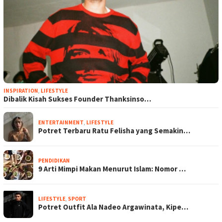
INSPIRATION
,
LIFESTYLE
Dibalik Kisah Sukses Founder Thanksinso…
ENTERTAINMENT
,
LIFESTYLE
Potret Terbaru Ratu Felisha yang Semakin…
PENDIDIKAN
9 Arti Mimpi Makan Menurut Islam: Nomor …
LIFESTYLE
,
SPORT
Potret Outfit Ala Nadeo Argawinata, Kipe…