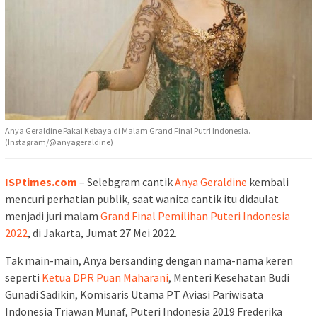
Anya Geraldine Pakai Kebaya di Malam Grand Final Putri Indonesia.
(Instagram/@anyageraldine)
ISPtimes.com
– Selebgram cantik
Anya Geraldine
kembali
mencuri perhatian publik, saat wanita cantik itu didaulat
menjadi juri malam
Grand Final Pemilihan Puteri Indonesia
2022
, di Jakarta, Jumat 27 Mei 2022.
Tak main-main, Anya bersanding dengan nama-nama keren
seperti
Ketua DPR Puan Maharani
, Menteri Kesehatan Budi
Gunadi Sadikin, Komisaris Utama PT Aviasi Pariwisata
Indonesia Triawan Munaf, Puteri Indonesia 2019 Frederika