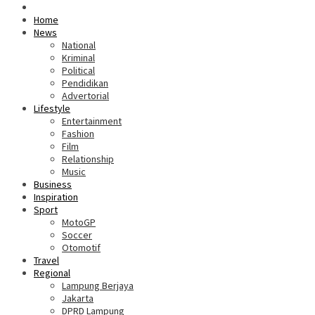
Home
News
National
Kriminal
Political
Pendidikan
Advertorial
Lifestyle
Entertainment
Fashion
Film
Relationship
Music
Business
Inspiration
Sport
MotoGP
Soccer
Otomotif
Travel
Regional
Lampung Berjaya
Jakarta
DPRD Lampung