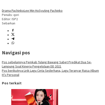
Drama Pachinko
Lee Min Ho
Syuting Pachinko
Penulis: qori
Editor: ISP2
Sebarkan
Navigasi pos
Pos sebelumnya
Pemkab Tulang Bawang Sabet Predikat Dua Se-
Lampung Soal Kinerja Pengelolaan DD 2021
Pos berikutnya
Lirik Lagu Cinta Sederhana, Lagu Teranyar Raisa Album
It’s Personal
Pos terkait