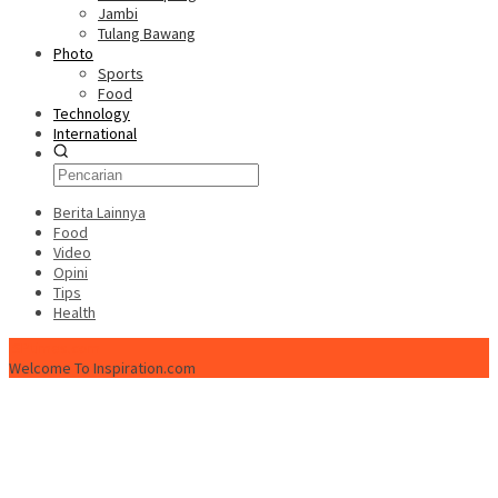
Jambi
Tulang Bawang
Photo
Sports
Food
Technology
International
Berita Lainnya
Food
Video
Opini
Tips
Health
ISPtimes.com
Welcome To Inspiration.com