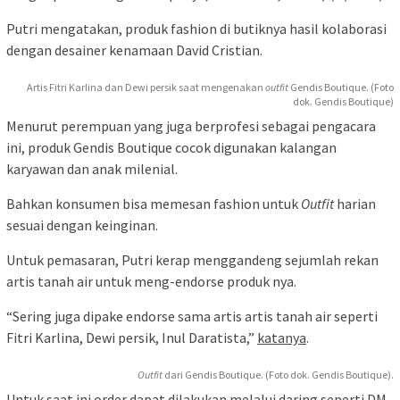
Putri mengatakan, produk fashion di butiknya hasil kolaborasi
dengan desainer kenamaan David Cristian.
Artis Fitri Karlina dan Dewi persik saat mengenakan
outfit
Gendis Boutique. (Foto
dok. Gendis Boutique)
Menurut perempuan yang juga berprofesi sebagai pengacara
ini, produk Gendis Boutique cocok digunakan kalangan
karyawan dan anak milenial.
Bahkan konsumen bisa memesan fashion untuk
Outfit
harian
sesuai dengan keinginan.
Untuk pemasaran, Putri kerap menggandeng sejumlah rekan
artis tanah air untuk meng-endorse produk nya.
“Sering juga dipake endorse sama artis artis tanah air seperti
Fitri Karlina, Dewi persik, Inul Daratista,”
katanya
.
Outfit
dari Gendis Boutique. (Foto dok. Gendis Boutique).
Untuk saat ini order dapat dilakukan melalui daring seperti DM