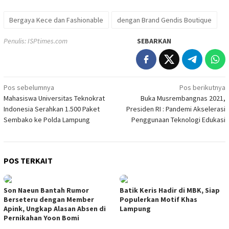
Bergaya Kece dan Fashionable
dengan Brand Gendis Boutique
Penulis: ISPtimes.com
SEBARKAN
Navigasi
Pos sebelumnya
Pos berikutnya
Mahasiswa Universitas Teknokrat
Buka Musrembangnas 2021,
pos
Indonesia Serahkan 1.500 Paket
Presiden RI : Pandemi Akselerasi
Sembako ke Polda Lampung
Penggunaan Teknologi Edukasi
POS TERKAIT
Son Naeun Bantah Rumor
Batik Keris Hadir di MBK, Siap
Berseteru dengan Member
Populerkan Motif Khas
Apink, Ungkap Alasan Absen di
Lampung
Pernikahan Yoon Bomi