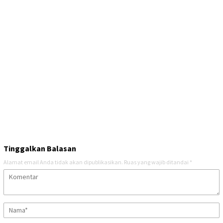
Tinggalkan Balasan
Alamat email Anda tidak akan dipublikasikan.
Ruas yang wajib ditandai
*