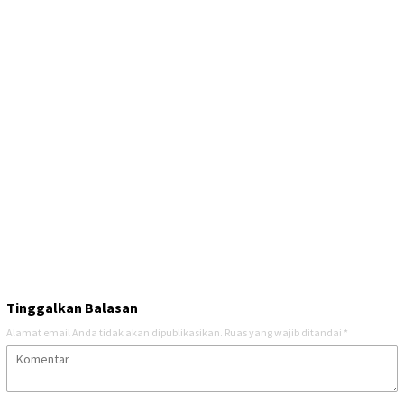
Tinggalkan Balasan
Alamat email Anda tidak akan dipublikasikan.
Ruas yang wajib ditandai
*