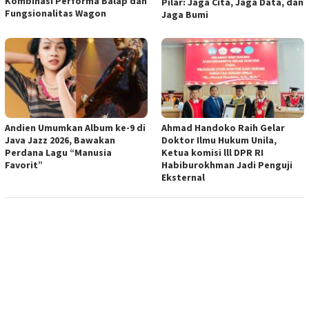
Kombinasi Performa Balap dan
Pilar: Jaga Cita, Jaga Data, dan
Fungsionalitas Wagon
Jaga Bumi
Andien Umumkan Album ke-9 di
Ahmad Handoko Raih Gelar
Java Jazz 2026, Bawakan
Doktor Ilmu Hukum Unila,
Perdana Lagu “Manusia
Ketua komisi lll DPR RI
Favorit”
Habiburokhman Jadi Penguji
Eksternal