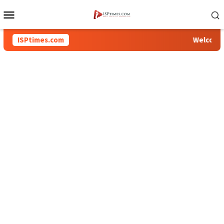
Loncat
Menu
ke
Mobile
konten
ISPtimes.com
Welcome To I