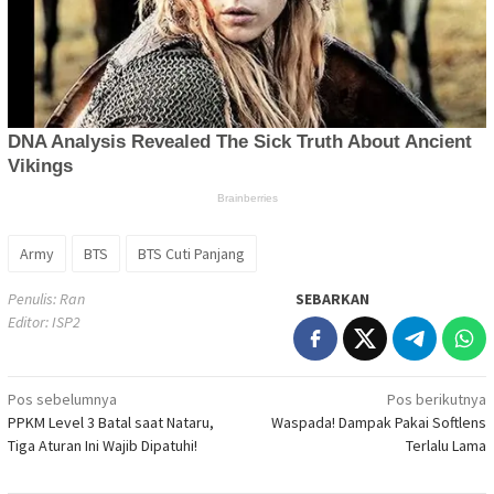
Army
BTS
BTS Cuti Panjang
Penulis: Ran
SEBARKAN
Editor: ISP2
Navigasi
Pos sebelumnya
Pos berikutnya
PPKM Level 3 Batal saat Nataru,
Waspada! Dampak Pakai Softlens
pos
Tiga Aturan Ini Wajib Dipatuhi!
Terlalu Lama