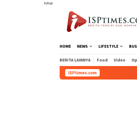
Loncat
tutup
ke
konten
HOME
NEWS
LIFESTYLE
BUS
BERITA LAINNYA
Food
Video
Op
ISPtimes.com