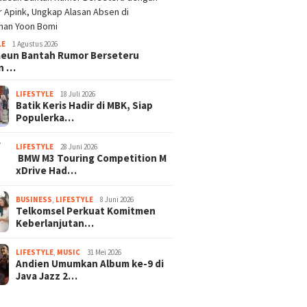
LE
1 Agustus 2026
aeun Bantah Rumor Berseteru
n …
LIFESTYLE
18 Juli 2026
Batik Keris Hadir di MBK, Siap
Populerka…
LIFESTYLE
28 Juni 2026
BMW M3 Touring Competition M
xDrive Had…
BUSINESS
,
LIFESTYLE
8 Juni 2026
Telkomsel Perkuat Komitmen
Keberlanjutan…
LIFESTYLE
,
MUSIC
31 Mei 2026
Andien Umumkan Album ke-9 di
Java Jazz 2…