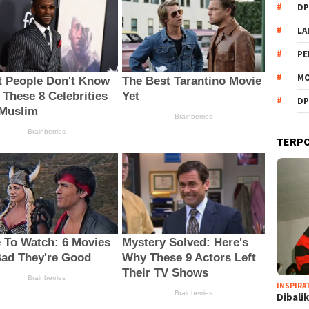
DP
L
PE
MO
DP
TERP
INSPIRA
Dibali