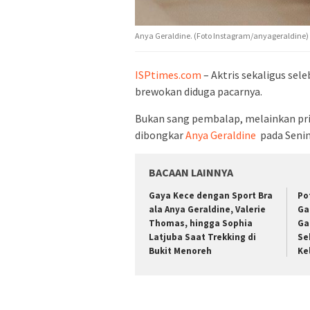
Anya Geraldine. (Foto Instagram/anyageraldine)
ISPtimes.com
– Aktris sekaligus sel
brewokan diduga pacarnya.
Bukan sang pembalap, melainkan pria
dibongkar
Anya Geraldine
pada Senin
BACAAN LAINNYA
Gaya Kece dengan Sport Bra
Po
ala Anya Geraldine, Valerie
Ga
Thomas, hingga Sophia
Ga
Latjuba Saat Trekking di
Se
Bukit Menoreh
Ke