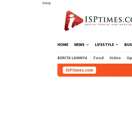
Loncat
tutup
ke
konten
HOME
NEWS
LIFESTYLE
BUS
BERITA LAINNYA
Food
Video
Op
ISPtimes.com