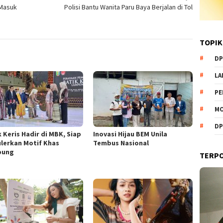
 Masuk
Polisi Bantu Wanita Paru Baya Berjalan di Tol
TOPIK
DP
L
PE
MO
DP
 Keris Hadir di MBK, Siap
Inovasi Hijau BEM Unila
lerkan Motif Khas
Tembus Nasional
pung
TERP