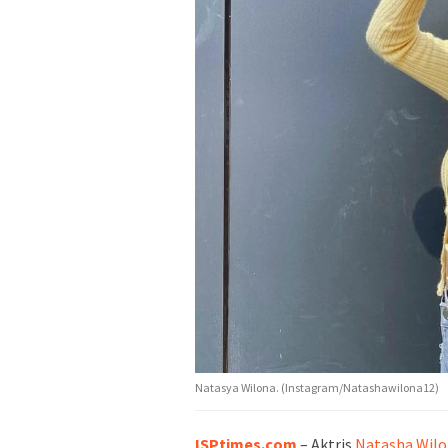
Natasya Wilona. (Instagram/Natashawilona12)
ISPtimes.com
– Aktris
Natasha Wil