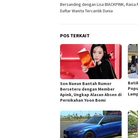
Bersanding dengan Lisa BlACKPINK, Raisa
pos
Daftar Wanita Tercantik Dunia
POS TERKAIT
Batik
Son Naeun Bantah Rumor
Popu
Berseteru dengan Member
Lam
Apink, Ungkap Alasan Absen di
Pernikahan Yoon Bomi