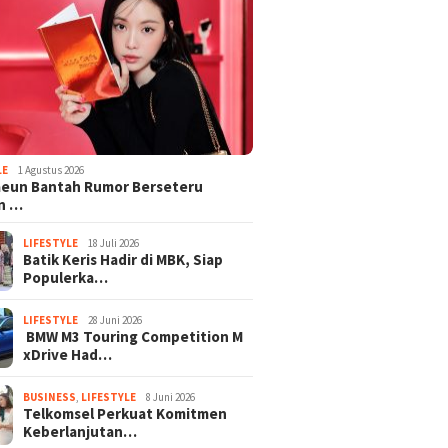
LE
1 Agustus 2026
aeun Bantah Rumor Berseteru
n …
LIFESTYLE
18 Juli 2026
Batik Keris Hadir di MBK, Siap
Populerka…
LIFESTYLE
28 Juni 2026
BMW M3 Touring Competition M
xDrive Had…
BUSINESS
,
LIFESTYLE
8 Juni 2026
Telkomsel Perkuat Komitmen
Keberlanjutan…