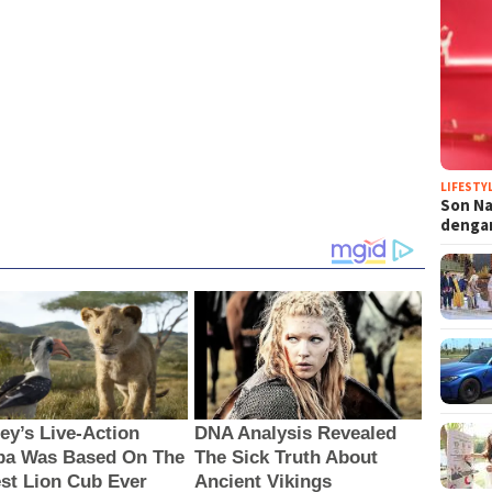
LIFESTY
Son N
denga