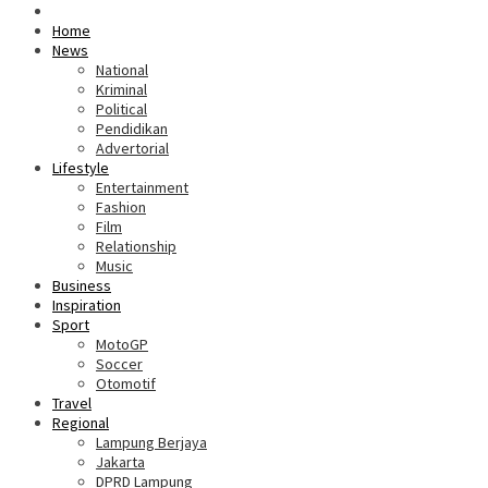
Home
News
National
Kriminal
Political
Pendidikan
Advertorial
Lifestyle
Entertainment
Fashion
Film
Relationship
Music
Business
Inspiration
Sport
MotoGP
Soccer
Otomotif
Travel
Regional
Lampung Berjaya
Jakarta
DPRD Lampung