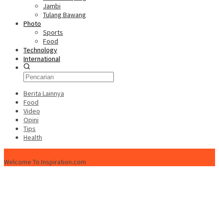
Jambi
Tulang Bawang
Photo
Sports
Food
Technology
International
Berita Lainnya
Food
Video
Opini
Tips
Health
ISPtimes.com
Welcome To Inspiration.com