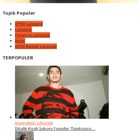
Topik Populer
DPRD Lampung
Lampung
Pemprov Lampung
Mobil
DPRD Bandar Lampung
TERPOPULER
Inspiration
,
Lifestyle
Dibalik Kisah Sukses Founder Thanksinso…