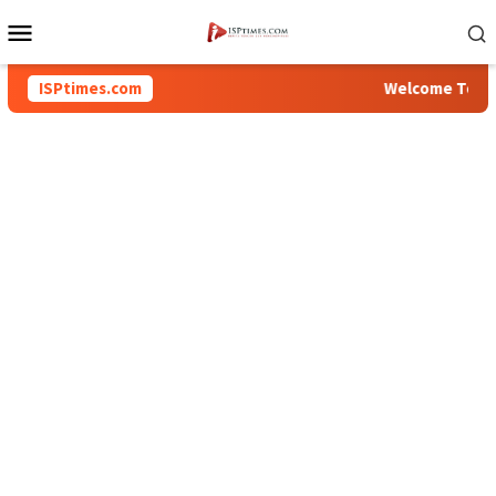
Loncat
Menu
ke
Mobile
konten
ISPtimes.com
Welcome To Inspira