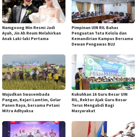
Namgoong Min Resmi Jadi
Pimpinan UIN RIL Bahas
Ayah, Jin Ah Reum Melahirkan
Penguatan Tata Kelola dan
Anak Laki-laki Pertama
Kemandirian Kampus Bersama
Dewan Pengawas BLU
Wujudkan Swasembada
Kukuhkan 16 Guru Besar UIN
Pangan, Kejari Lamtim, Gelar
RIL, Rektor Ajak Guru Besar
Panen Raya, bersama Petani
Terus Mengabdi Bagi
Mitra Adhyaksa
Masyarakat