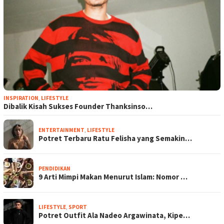
INSPIRATION
,
LIFESTYLE
Dibalik Kisah Sukses Founder Thanksinso…
ENTERTAINMENT
,
LIFESTYLE
Potret Terbaru Ratu Felisha yang Semakin…
PENDIDIKAN
9 Arti Mimpi Makan Menurut Islam: Nomor …
LIFESTYLE
,
SPORT
Potret Outfit Ala Nadeo Argawinata, Kipe…