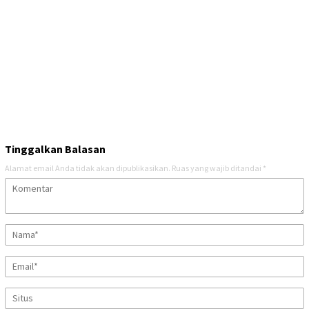
Tinggalkan Balasan
Alamat email Anda tidak akan dipublikasikan.
Ruas yang wajib ditandai
*