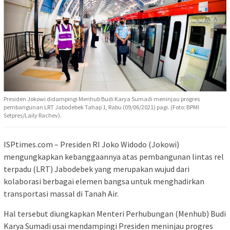
Presiden Jokowi didampingi Menhub Budi Karya Sumadi meninjau progres
pembangunan LRT Jabodebek Tahap 1, Rabu (09/06/2021) pagi. (Foto: BPMI
Setpres/Laily Rachev).
ISPtimes.com – Presiden RI Joko Widodo (Jokowi)
mengungkapkan kebanggaannya atas pembangunan lintas rel
terpadu (LRT) Jabodebek yang merupakan wujud dari
kolaborasi berbagai elemen bangsa untuk menghadirkan
transportasi massal di Tanah Air.
Hal tersebut diungkapkan Menteri Perhubungan (Menhub) Budi
Karya Sumadi usai mendampingi Presiden meninjau progres