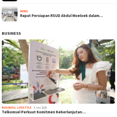
NEWS
Rapat Persiapan RSUD Abdul Moeloek dalam…
BUSINESS
BUSINESS
,
LIFESTYLE
8 Juni 2026
Telkomsel Perkuat Komitmen Keberlanjutan…