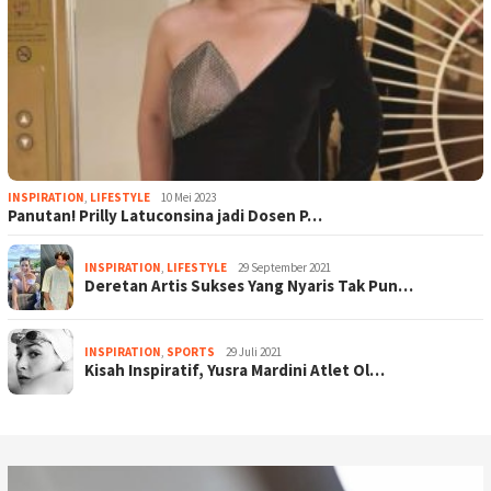
INSPIRATION
,
LIFESTYLE
10 Mei 2023
Panutan! Prilly Latuconsina jadi Dosen P…
INSPIRATION
,
LIFESTYLE
29 September 2021
Deretan Artis Sukses Yang Nyaris Tak Pun…
INSPIRATION
,
SPORTS
29 Juli 2021
Kisah Inspiratif, Yusra Mardini Atlet Ol…