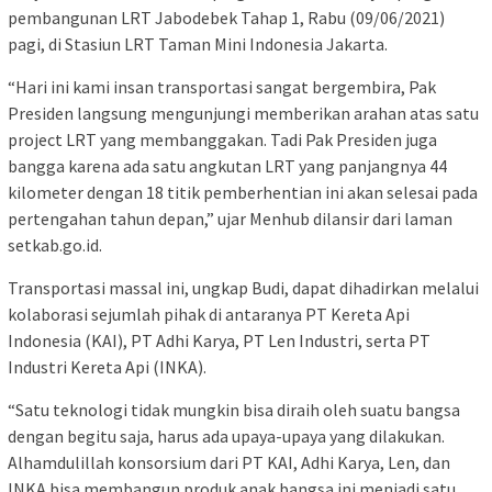
pembangunan LRT Jabodebek Tahap 1, Rabu (09/06/2021)
pagi, di Stasiun LRT Taman Mini Indonesia Jakarta.
“Hari ini kami insan transportasi sangat bergembira, Pak
Presiden langsung mengunjungi memberikan arahan atas satu
project LRT yang membanggakan. Tadi Pak Presiden juga
bangga karena ada satu angkutan LRT yang panjangnya 44
kilometer dengan 18 titik pemberhentian ini akan selesai pada
pertengahan tahun depan,” ujar Menhub dilansir dari laman
setkab.go.id.
Transportasi massal ini, ungkap Budi, dapat dihadirkan melalui
kolaborasi sejumlah pihak di antaranya PT Kereta Api
Indonesia (KAI), PT Adhi Karya, PT Len Industri, serta PT
Industri Kereta Api (INKA).
“Satu teknologi tidak mungkin bisa diraih oleh suatu bangsa
dengan begitu saja, harus ada upaya-upaya yang dilakukan.
Alhamdulillah konsorsium dari PT KAI, Adhi Karya, Len, dan
INKA bisa membangun produk anak bangsa ini menjadi satu