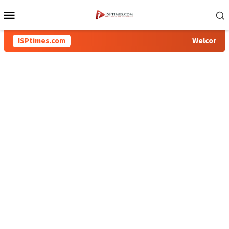
Loncat
Menu
ke
Mobile
konten
ISPtimes.com
Welcome To I