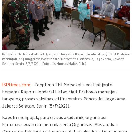
Panglima TNI Marsekal Hadi Tjahjanto bersama Kapolri Jenderal Listyo Sigit Prabowo
meninjau langsung proses vaksinasi di Universitas Pancasila, Jagakarsa, Jakarta
Selatan, Senin (5/7/2021). (Foto dok. Humas Mabes Polri)
ISPtimes.com
– Panglima TNI Marsekal Hadi Tjahjanto
bersama Kapolri Jenderal Listyo Sigit Prabowo meninjau
langsung proses vaksinasi di Universitas Pancasila, Jagakarsa,
Jakarta Selatan, Senin (5/7/2021).
Kapolri mengajak, para civitas akademik, organisasi
kemahasiswaan dan pemuda serta Organisasi Masyarakat
(Ormas) untuk terlibat langsung dalam akselerasi percepatan