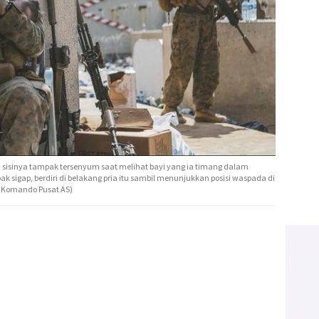
i sisinya tampak tersenyum saat melihat bayi yang ia timang dalam
k sigap, berdiri di belakang pria itu sambil menunjukkan posisi waspada di
k Komando Pusat AS)