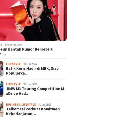
LE
1 Agustus 2026
aeun Bantah Rumor Berseteru
n …
LIFESTYLE
18 Juli 2026
Batik Keris Hadir di MBK, Siap
Populerka…
LIFESTYLE
28 Juni 2026
BMW M3 Touring Competition M
xDrive Had…
BUSINESS
,
LIFESTYLE
8 Juni 2026
Telkomsel Perkuat Komitmen
Keberlanjutan…