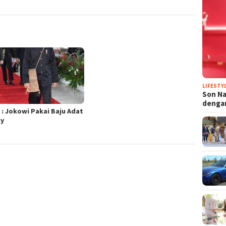
LIFESTY
Son N
denga
 : Jokowi Pakai Baju Adat
y