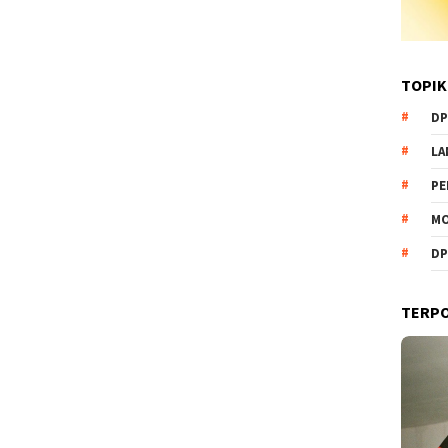
TOPIK
DP
L
PE
MO
DP
TERP