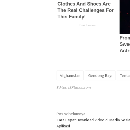
Afghanistan
Gendong Bayi
Tenta
Editor: ISPtimes.com
Navigasi
Pos sebelumnya
Cara Cepat Download Video di Media Sosia
pos
Aplikasi