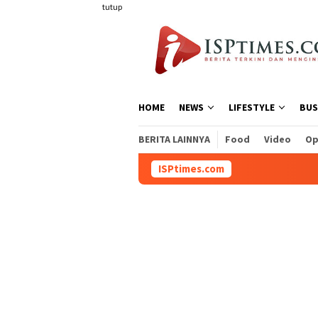
Loncat
tutup
ke
konten
HOME
NEWS
LIFESTYLE
BUS
BERITA LAINNYA
Food
Video
Op
ISPtimes.com