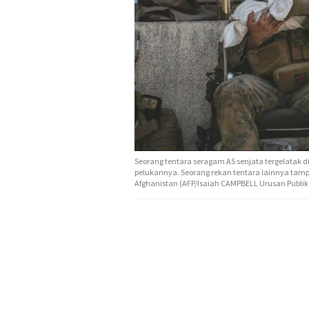
Seorang tentara seragam AS senjata tergelatak d
pelukannya. Seorang rekan tentara lainnya tampa
Afghanistan (AFP/Isaiah CAMPBELL Urusan Publi