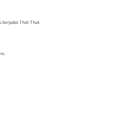
u berjudul That That.
ru.