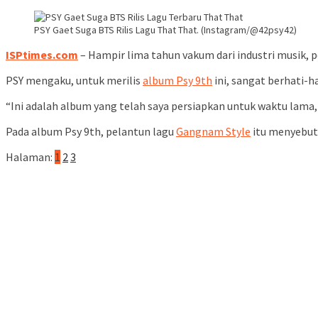
PSY Gaet Suga BTS Rilis Lagu That That. (Instagram/@42psy42)
ISPtimes.com
– Hampir lima tahun vakum dari industri musik, 
PSY mengaku, untuk merilis
album Psy 9th
ini, sangat berhati-h
“Ini adalah album yang telah saya persiapkan untuk waktu lama, 
Pada album Psy 9th, pelantun lagu
Gangnam Style
itu menyebut
Halaman:
1
2
3