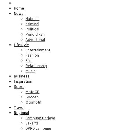
Home
News
National
Kriminal
Political
Pendidikan
Advertorial
Lifestyle
Entertainment
Fashion
Film
Relationship
Music
Business
Inspiration
Sport
MotoGP
Soccer
Otomotif
Travel
Regional
Lampung Berjaya
Jakarta
DPRD Lampung