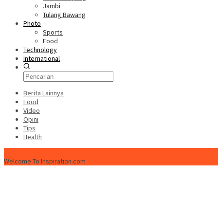
Jambi
Tulang Bawang
Photo
Sports
Food
Technology
International
Berita Lainnya
Food
Video
Opini
Tips
Health
ISPtimes.com
Welcome To Inspiration.com