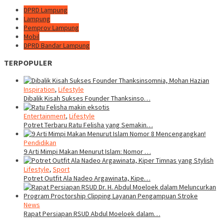
DPRD Lampung
Lampung
Pemprov Lampung
Mobil
DPRD Bandar Lampung
TERPOPULER
Inspiration
,
Lifestyle
Dibalik Kisah Sukses Founder Thanksinso…
Entertainment
,
Lifestyle
Potret Terbaru Ratu Felisha yang Semakin…
Pendidikan
9 Arti Mimpi Makan Menurut Islam: Nomor …
Lifestyle
,
Sport
Potret Outfit Ala Nadeo Argawinata, Kipe…
News
Rapat Persiapan RSUD Abdul Moeloek dalam…