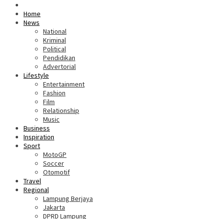
Home
News
National
Kriminal
Political
Pendidikan
Advertorial
Lifestyle
Entertainment
Fashion
Film
Relationship
Music
Business
Inspiration
Sport
MotoGP
Soccer
Otomotif
Travel
Regional
Lampung Berjaya
Jakarta
DPRD Lampung