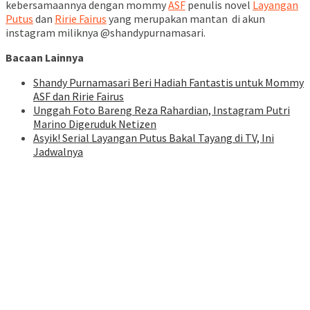
kebersamaannya dengan mommy
ASF
penulis novel
Layangan
Putus
dan
Ririe Fairus
yang merupakan mantan di akun
instagram miliknya @shandypurnamasari.
Bacaan Lainnya
Shandy Purnamasari Beri Hadiah Fantastis untuk Mommy
ASF dan Ririe Fairus
Unggah Foto Bareng Reza Rahardian, Instagram Putri
Marino Digeruduk Netizen
Asyik! Serial Layangan Putus Bakal Tayang di TV, Ini
Jadwalnya