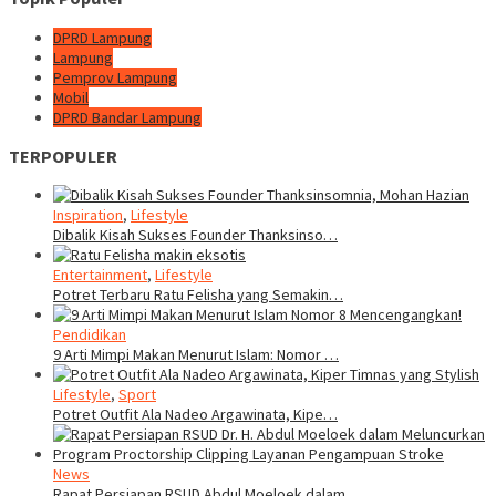
DPRD Lampung
Lampung
Pemprov Lampung
Mobil
DPRD Bandar Lampung
TERPOPULER
Inspiration
,
Lifestyle
Dibalik Kisah Sukses Founder Thanksinso…
Entertainment
,
Lifestyle
Potret Terbaru Ratu Felisha yang Semakin…
Pendidikan
9 Arti Mimpi Makan Menurut Islam: Nomor …
Lifestyle
,
Sport
Potret Outfit Ala Nadeo Argawinata, Kipe…
News
Rapat Persiapan RSUD Abdul Moeloek dalam…