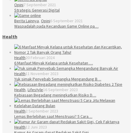
Opini
7 September 2021
Strategis Generasi Digital
Berita Lainnya
,
Opini
6 September 2021
Waspadalah pada Kecanduan Game Online pa…
Health
Health
20 Februari 2024
6 Manfaat Minyak Kelapa untuk Kesehatan …
Health
11 November 2023
Yuk simak Penyebab Semangka Mengandung B…
Health
,
Lifestyle
16 September 2023
Kebiasaan Begadang meningkatkan Risiko D…
Health
2 September 2023
Lemas Berlebihan saat Menstruasi? 5 Cara…
Health
12 Juni 2023
Kumur Air Garam dapat Redakan Sakit Gigi…