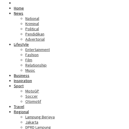
Home
News
National
Kriminal
Political
Pendidikan
Advertorial
Lifestyle
Entertainment
Fashion
Film
Relationship
Music
Business
Inspiration
Sport
MotoGP
Soccer
Otomotif
Travel
Regional
Lampung Berjaya
Jakarta
DPRD Lampung