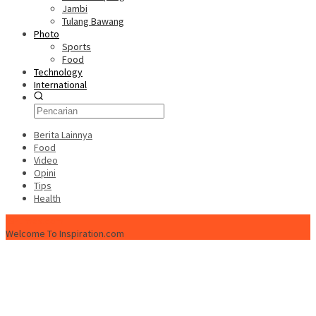
Jambi
Tulang Bawang
Photo
Sports
Food
Technology
International
Berita Lainnya
Food
Video
Opini
Tips
Health
ISPtimes.com
Welcome To Inspiration.com