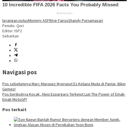
layangan putus
Mommy ASF
Ririe Fairus
Shandy Purnamasari
Penulis: Qori
Editor: ISP2
Sebarkan
Navigasi pos
Pos sebelumnya
Marc Marquez Nyeruput Es Kelapa Muda di Pantai, Bikin
Gemes!
Pos berikutnya
Kocak, Aleix Espargaro Terkejut Liat The Power of Emak-
Emak MotoGP!
Pos terkait