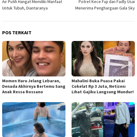
Air Putih Hangat Memiliki Manfaat
Potret Kece Fuji dan Fadly Usai
pos
Untuk Tubuh, Diantaranya
Menerima Penghargaan Gala Sky
POS TERKAIT
Momen Haru Jelang Lebaran,
Mahalini Buka Puasa Pakai
Denada Akhirnya Bertemu Sang
Cokelat Rp 3 Juta, Netizen:
Anak Ressa Rossano
Lihat Gajiku Langsung Mundur!