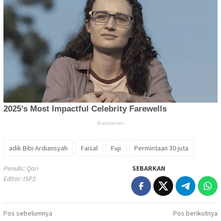
adik Bibi Ardiansyah
Faisal
Fuji
Permintaan 30 juta
Penulis: Qori
SEBARKAN
Editor: ISP2
Navigasi
Pos sebelumnya
Pos berikutnya