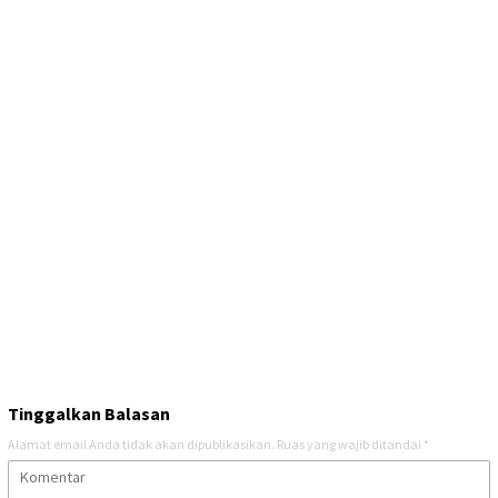
Tinggalkan Balasan
Alamat email Anda tidak akan dipublikasikan.
Ruas yang wajib ditandai
*