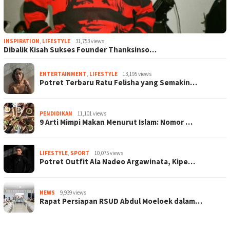
INSPIRATION
,
LIFESTYLE
31,753 views
Dibalik Kisah Sukses Founder Thanksinso…
ENTERTAINMENT
,
LIFESTYLE
13,195 views
Potret Terbaru Ratu Felisha yang Semakin…
PENDIDIKAN
11,101 views
9 Arti Mimpi Makan Menurut Islam: Nomor …
LIFESTYLE
,
SPORT
10,075 views
Potret Outfit Ala Nadeo Argawinata, Kipe…
NEWS
9,939 views
Rapat Persiapan RSUD Abdul Moeloek dalam…