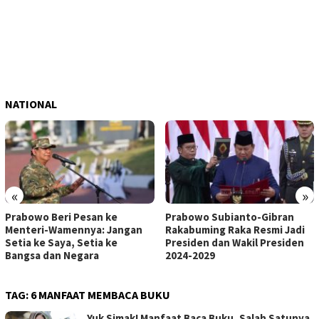
NATIONAL
«
»
Prabowo Beri Pesan ke
Prabowo Subianto-Gibran
Menteri-Wamennya: Jangan
Rakabuming Raka Resmi Jadi
Setia ke Saya, Setia ke
Presiden dan Wakil Presiden
Bangsa dan Negara
2024-2029
TAG:
6 MANFAAT MEMBACA BUKU
Yuk Simak! Manfaat Baca Buku, Salah Satunya