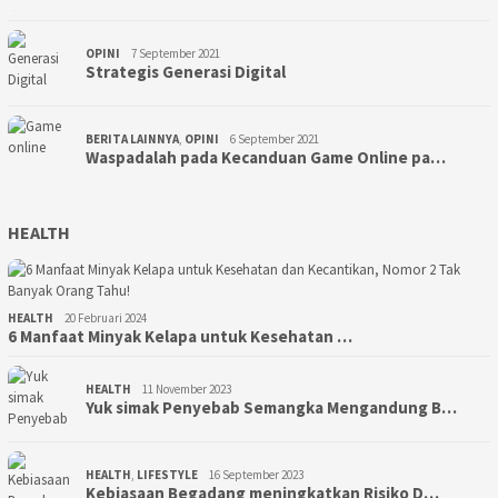
OPINI
7 September 2021
Strategis Generasi Digital
BERITA LAINNYA
,
OPINI
6 September 2021
Waspadalah pada Kecanduan Game Online pa…
HEALTH
HEALTH
20 Februari 2024
6 Manfaat Minyak Kelapa untuk Kesehatan …
HEALTH
11 November 2023
Yuk simak Penyebab Semangka Mengandung B…
HEALTH
,
LIFESTYLE
16 September 2023
Kebiasaan Begadang meningkatkan Risiko D…