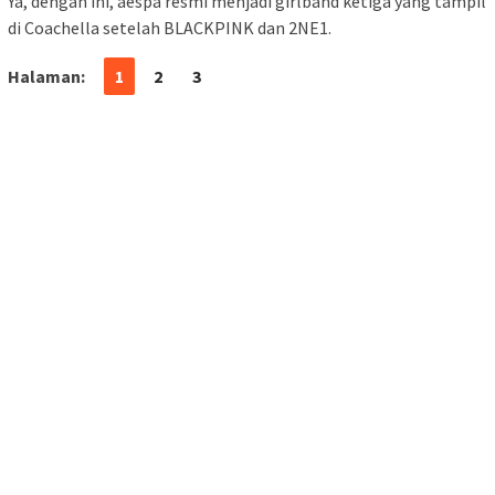
Ya, dengan ini, aespa resmi menjadi girlband ketiga yang tampil
di Coachella setelah BLACKPINK dan 2NE1.
Halaman:
1
2
3