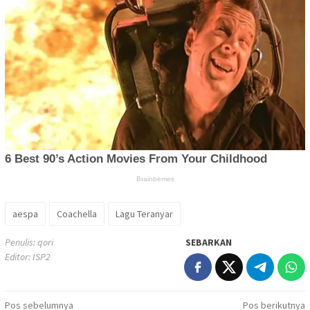
aespa
Coachella
Lagu Teranyar
Penulis: qori
SEBARKAN
Editor: ISP2
Navigasi
Pos sebelumnya
Pos berikutnya