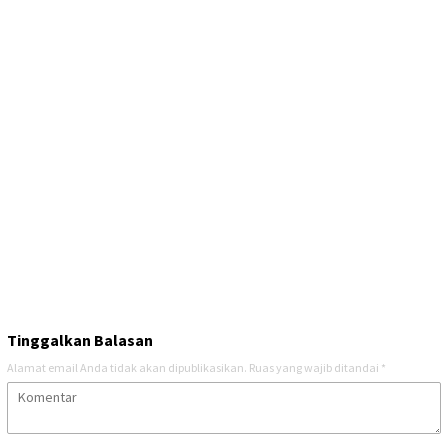
Tinggalkan Balasan
Alamat email Anda tidak akan dipublikasikan.
Ruas yang wajib ditandai
*