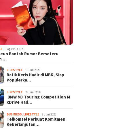
LE
1 Agustus 2026
aeun Bantah Rumor Berseteru
n …
LIFESTYLE
18 Juli 2026
Batik Keris Hadir di MBK, Siap
Populerka…
LIFESTYLE
28 Juni 2026
BMW M3 Touring Competition M
xDrive Had…
BUSINESS
,
LIFESTYLE
8 Juni 2026
Telkomsel Perkuat Komitmen
Keberlanjutan…