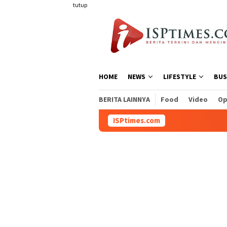
Loncat
tutup
ke
konten
HOME
NEWS
LIFESTYLE
BUS
BERITA LAINNYA
Food
Video
Op
ISPtimes.com