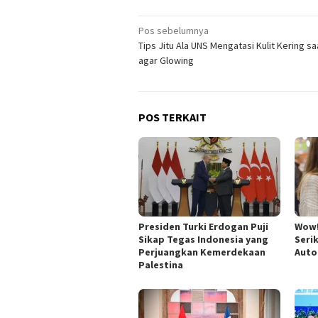
Navigasi
Pos sebelumnya
Tips Jitu Ala UNS Mengatasi Kulit Kering s
pos
agar Glowing
POS TERKAIT
Presiden Turki Erdogan Puji
Wow!
Sikap Tegas Indonesia yang
Seri
Perjuangkan Kemerdekaan
Auto
Palestina