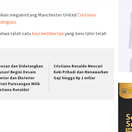
aikan megabintang Manchester United
Cristiano
odriguez
.
hwa salah satu
bayi kembarnya
yang baru lahir telah
pesan dan Didatangkan
Cristiano Ronaldo Mencari
usus! Begini Desain
Koki Pribadi dan Menawarkan
terior dan Eksterior
Gaji hingga Rp 1 miliar
rrari Purosangue Milik
istiano Ronaldo!