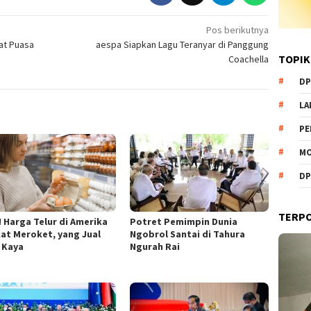
Pos berikutnya
aat Puasa
aespa Siapkan Lagu Teranyar di Panggung
TOPIK
Coachella
DP
L
PE
MO
DP
TERP
 Harga Telur di Amerika
Potret Pemimpin Dunia
kat Meroket, yang Jual
Ngobrol Santai di Tahura
 Kaya
Ngurah Rai