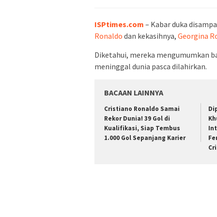
ISPtimes.com
– Kabar duka disamp
Ronaldo
dan kekasihnya,
Georgina R
Diketahui, mereka mengumumkan ba
meninggal dunia pasca dilahirkan.
BACAAN LAINNYA
Cristiano Ronaldo Samai
Di
Rekor Dunia! 39 Gol di
Kh
Kualifikasi, Siap Tembus
In
1.000 Gol Sepanjang Karier
Fe
Cr