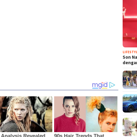
LIFESTY
Son N
denga