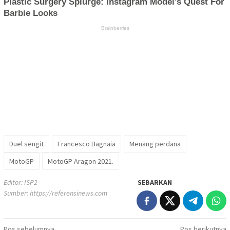
Duel sengit
Francesco Bagnaia
Menang perdana
MotoGP
MotoGP Aragon 2021.
Editor: ISP2
SEBARKAN
Sumber:
https://referensinews.com
Pos sebelumnya
Pos berikutnya