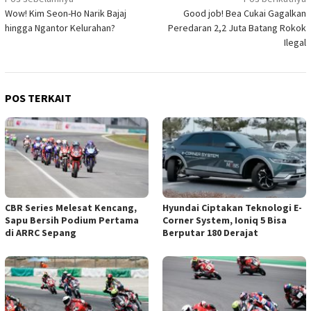
Navigasi
Wow! Kim Seon-Ho Narik Bajaj
Good job! Bea Cukai Gagalkan
pos
hingga Ngantor Kelurahan?
Peredaran 2,2 Juta Batang Rokok
Ilegal
POS TERKAIT
CBR Series Melesat Kencang,
Hyundai Ciptakan Teknologi E-
Sapu Bersih Podium Pertama
Corner System, Ioniq 5 Bisa
di ARRC Sepang
Berputar 180 Derajat