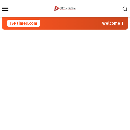
Loncat
Menu
ke
Mobile
konten
ISPtimes.com
Welcome To Inspi