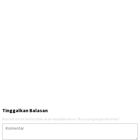
Tinggalkan Balasan
Alamat email Anda tidak akan dipublikasikan.
Ruas yang wajib ditandai
*