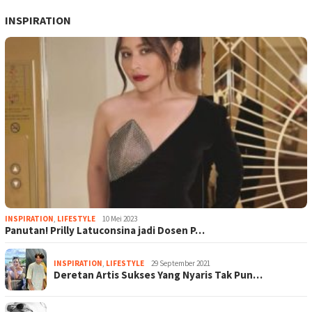
INSPIRATION
INSPIRATION
,
LIFESTYLE
10 Mei 2023
Panutan! Prilly Latuconsina jadi Dosen P…
INSPIRATION
,
LIFESTYLE
29 September 2021
Deretan Artis Sukses Yang Nyaris Tak Pun…