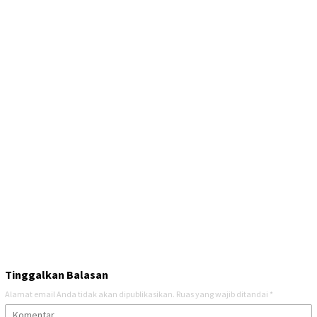
Tinggalkan Balasan
Alamat email Anda tidak akan dipublikasikan.
Ruas yang wajib ditandai
*