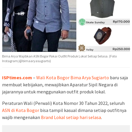
Bima Arya Wajibkan ASN Bogor Pakai Outfit Produk Lokal Setiap Selasa. (Foto
Instagram/@bimaaryasugiarto)
ISPtimes.com
–
Wali Kota Bogor Bima Arya Sugiarto
baru saja
membuat kebijakan, mewajibkan Aparatur Sipil Negara di
jajarannya untuk menggunakan outfit produk lokal.
Peraturan Wali (Perwali) Kota Nomor 30 Tahun 2022, seluruh
ASN di Kota Bogor
bisa tampil kasual dimana setiap outfitnya
wajib mengenakan
Brand Lokal setiap hari selasa
.