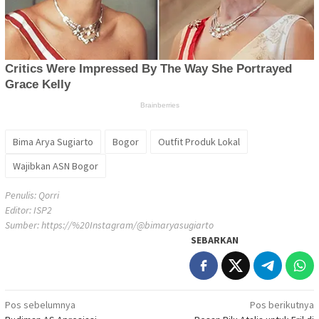
Bima Arya Sugiarto
Bogor
Outfit Produk Lokal
Wajibkan ASN Bogor
Penulis: Qorri
Editor: ISP2
Sumber:
https://%20Instagram/@bimaryasugiarto
SEBARKAN
Navigasi
Pos sebelumnya
Pos berikutnya