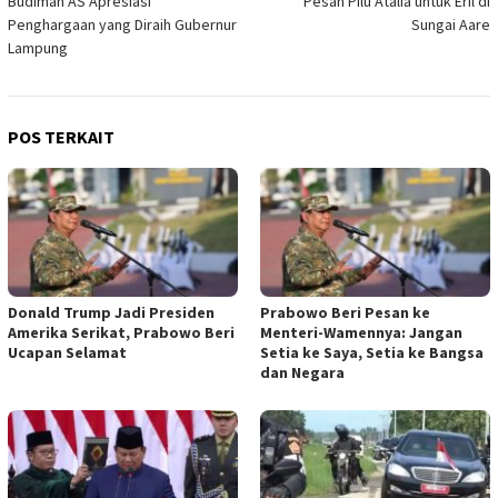
Budiman AS Apresiasi
Pesan Pilu Atalia untuk Eril di
pos
Penghargaan yang Diraih Gubernur
Sungai Aare
Lampung
POS TERKAIT
Donald Trump Jadi Presiden
Prabowo Beri Pesan ke
Amerika Serikat, Prabowo Beri
Menteri-Wamennya: Jangan
Ucapan Selamat
Setia ke Saya, Setia ke Bangsa
dan Negara