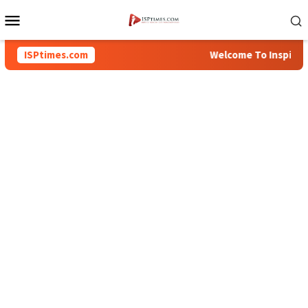
Loncat
Menu
ke
Mobile
konten
ISPtimes.com
Welcome To Inspiration.