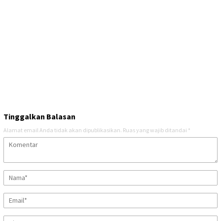
Tinggalkan Balasan
Alamat email Anda tidak akan dipublikasikan.
Ruas yang wajib ditandai
*