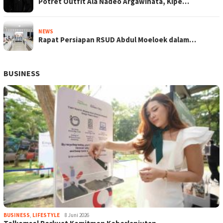
Potret Outfit Ala Nadeo Argawinata, Kipe…
NEWS
Rapat Persiapan RSUD Abdul Moeloek dalam…
BUSINESS
BUSINESS
,
LIFESTYLE
8 Juni 2026