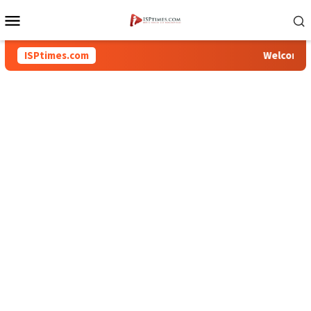
Loncat
Menu
ke
Mobile
konten
ISPtimes.com
Welcome To In