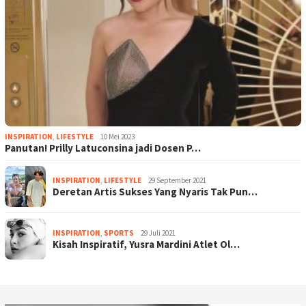
INSPIRATION
,
LIFESTYLE
10 Mei 2023
Panutan! Prilly Latuconsina jadi Dosen P…
INSPIRATION
,
LIFESTYLE
29 September 2021
Deretan Artis Sukses Yang Nyaris Tak Pun…
INSPIRATION
,
SPORTS
29 Juli 2021
Kisah Inspiratif, Yusra Mardini Atlet Ol…