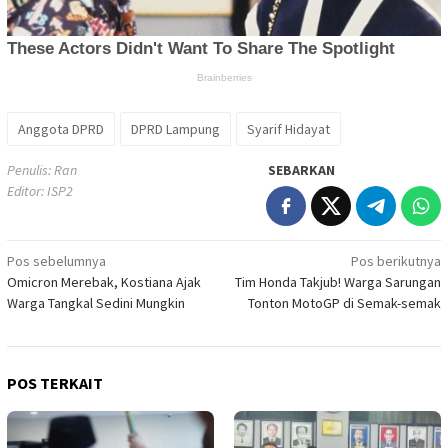
Anggota DPRD
DPRD Lampung
Syarif Hidayat
Penulis: Ran
SEBARKAN
Editor: ISP2
Navigasi
Pos sebelumnya
Pos berikutnya
Omicron Merebak, Kostiana Ajak
Tim Honda Takjub! Warga Sarungan
pos
Warga Tangkal Sedini Mungkin
Tonton MotoGP di Semak-semak
POS TERKAIT