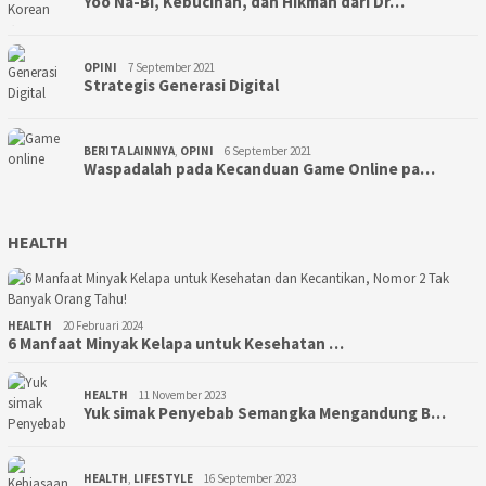
Yoo Na-Bi, Kebucinan, dan Hikmah dari Dr…
OPINI
7 September 2021
Strategis Generasi Digital
BERITA LAINNYA
,
OPINI
6 September 2021
Waspadalah pada Kecanduan Game Online pa…
HEALTH
HEALTH
20 Februari 2024
6 Manfaat Minyak Kelapa untuk Kesehatan …
HEALTH
11 November 2023
Yuk simak Penyebab Semangka Mengandung B…
HEALTH
,
LIFESTYLE
16 September 2023