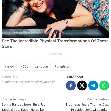
Harley
HDCL
Lampung
Pelantikan
Editor: ISP2
SEBARKAN
Sumber:
https://referensirakyat.co.id
Navigasi
Pos sebelumnya
Pos berikutnya
Sering Banget Emosi Bisa Jadi
Indonesia Juara Thomas Cup,
pos
Tanda Stres, Kapan Harus ke
Presiden Jokowi Ucapkan