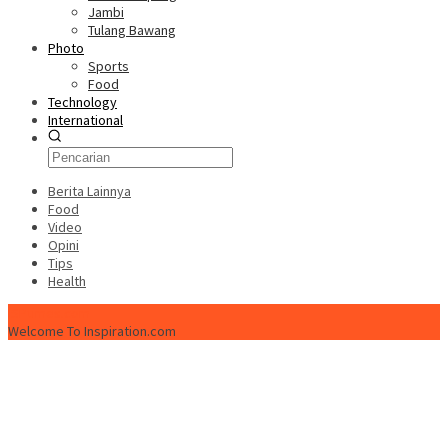
Jambi
Tulang Bawang
Photo
Sports
Food
Technology
International
Berita Lainnya
Food
Video
Opini
Tips
Health
ISPtimes.com
Welcome To Inspiration.com