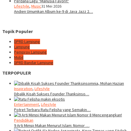
Lifestyle
,
Music
31 Mei 2026
Andien Umumkan Album ke-9 di Java Jazz 2…
Topik Populer
DPRD Lampung
Lampung
Pemprov Lampung
Mobil
DPRD Bandar Lampung
TERPOPULER
Inspiration
,
Lifestyle
Dibalik Kisah Sukses Founder Thanksinso…
Entertainment
,
Lifestyle
Potret Terbaru Ratu Felisha yang Semakin…
Pendidikan
9 Arti Mimpi Makan Menurut Islam: Nomor …