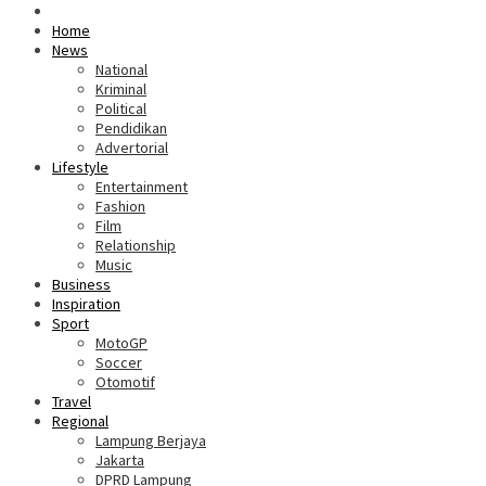
Home
News
National
Kriminal
Political
Pendidikan
Advertorial
Lifestyle
Entertainment
Fashion
Film
Relationship
Music
Business
Inspiration
Sport
MotoGP
Soccer
Otomotif
Travel
Regional
Lampung Berjaya
Jakarta
DPRD Lampung