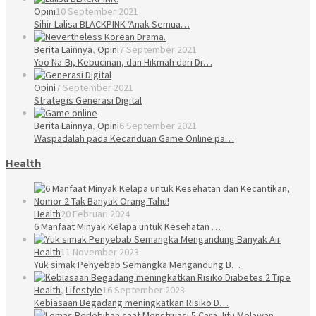
Opini
10 September 2021
Sihir Lalisa BLACKPINK ‘Anak Semua…
Berita Lainnya
,
Opini
7 September 2021
Yoo Na-Bi, Kebucinan, dan Hikmah dari Dr…
Opini
7 September 2021
Strategis Generasi Digital
Berita Lainnya
,
Opini
6 September 2021
Waspadalah pada Kecanduan Game Online pa…
Health
Health
20 Februari 2024
6 Manfaat Minyak Kelapa untuk Kesehatan …
Health
11 November 2023
Yuk simak Penyebab Semangka Mengandung B…
Health
,
Lifestyle
16 September 2023
Kebiasaan Begadang meningkatkan Risiko D…