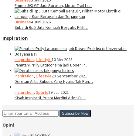
Emmo JVX GT Jadi Sorotan, Motor Trail Li…
Business
4 Juni 2026
Subsidi Rp5 Juta Kembali Bergulir, Pilih…
Inspiration
Inspiration
,
Lifestyle
10 Mei 2023
Panutan! Prilly Latuconsina jadi Dosen P…
Inspiration
,
Lifestyle
29 September 2021
Deretan Artis Sukses Yang Nyaris Tak Pun…
Inspiration
,
Sports
29 Juli 2021
Kisah Inspiratif, Yusra Mardini Atlet Ol…
Opini