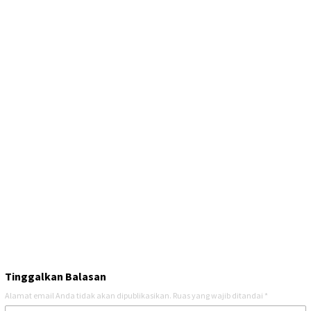
Tinggalkan Balasan
Alamat email Anda tidak akan dipublikasikan.
Ruas yang wajib ditandai
*