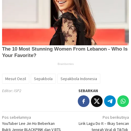
Mesut Oezil
Sepakbola
Sepakbola Indonesia
Editor: ISP2
SEBARKAN
Navigasi
Pos sebelumnya
Pos berikutnya
YouTuber Lee Jin Ho Beberkan
Lirik Lagu Do It – Ilkay Sencan
pos
Bukti Jennie BLACKPINK dan V BTS
tengah Viral di TikTok