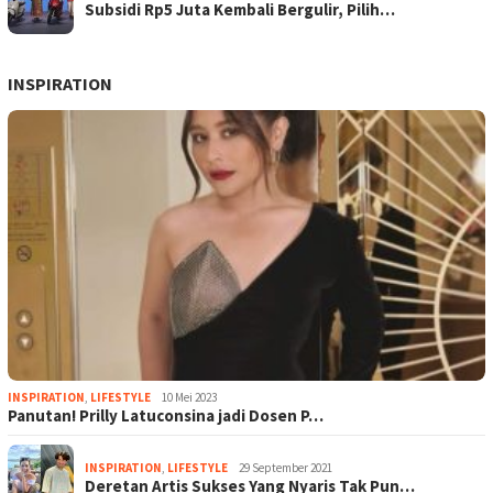
Subsidi Rp5 Juta Kembali Bergulir, Pilih…
INSPIRATION
INSPIRATION
,
LIFESTYLE
10 Mei 2023
Panutan! Prilly Latuconsina jadi Dosen P…
INSPIRATION
,
LIFESTYLE
29 September 2021
Deretan Artis Sukses Yang Nyaris Tak Pun…