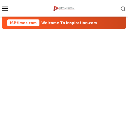
Loncat
Menu
ke
Mobile
konten
ISPtimes.com
Welcome To Inspiration.com