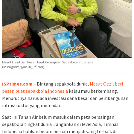
Mesut Oezil Beri Pesan buat Kemajuan Sepakbola Indonesia.
(Instagram/@m10_0fficial)
ISPtimes.com
– Bintang sepakbola dunia,
Mesut Oezil beri
pesan buat sepakbola Indonesia
kalau mau berkembang.
Menurutnya harus ada investasi dana besar dan pembangunan
infrastruktur yang memadai.
Saat ini Tanah Air belum masuk dalam peta persaingan
sepakbola tingkat dunia. Jangankan di level Asia, Timnas
Indonesia bahkan belum pernah menjadi yang terbaik di