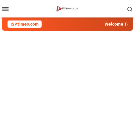
Loncat
Menu
ke
Mobile
konten
ISPtimes.com
Welcome To Inspir