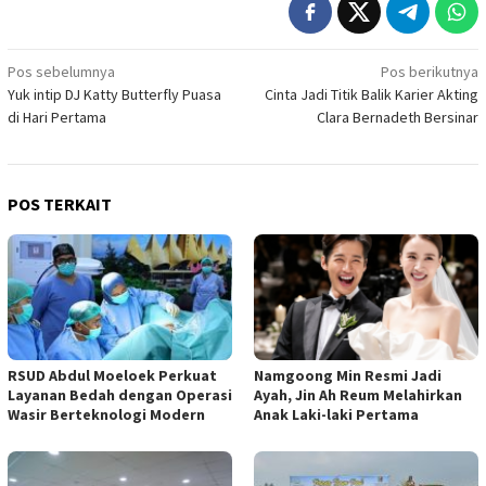
Navigasi
Pos sebelumnya
Pos berikutnya
Yuk intip DJ Katty Butterfly Puasa
Cinta Jadi Titik Balik Karier Akting
pos
di Hari Pertama
Clara Bernadeth Bersinar
POS TERKAIT
RSUD Abdul Moeloek Perkuat
Namgoong Min Resmi Jadi
Layanan Bedah dengan Operasi
Ayah, Jin Ah Reum Melahirkan
Wasir Berteknologi Modern
Anak Laki-laki Pertama