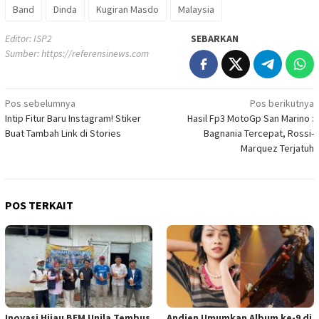
Band
Dinda
Kugiran Masdo
Malaysia
Editor: ISP2
SEBARKAN
Sumber:
https://referensinews.com
Navigasi
Pos sebelumnya
Pos berikutnya
Intip Fitur Baru Instagram! Stiker
Hasil Fp3 MotoGp San Marino :
pos
Buat Tambah Link di Stories
Bagnania Tercepat, Rossi-
Marquez Terjatuh
POS TERKAIT
Inovasi Hijau BEM Unila Tembus
Andien Umumkan Album ke-9 di