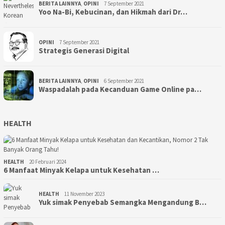
BERITA LAINNYA
,
OPINI
7 September 2021
Yoo Na-Bi, Kebucinan, dan Hikmah dari Dr…
OPINI
7 September 2021
Strategis Generasi Digital
BERITA LAINNYA
,
OPINI
6 September 2021
Waspadalah pada Kecanduan Game Online pa…
HEALTH
HEALTH
20 Februari 2024
6 Manfaat Minyak Kelapa untuk Kesehatan …
HEALTH
11 November 2023
Yuk simak Penyebab Semangka Mengandung B…