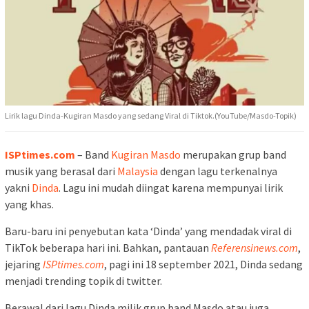
Lirik lagu Dinda-Kugiran Masdo yang sedang Viral di Tiktok.(YouTube/Masdo-Topik)
ISPtimes.com
– Band
Kugiran Masdo
merupakan grup band
musik yang berasal dari
Malaysia
dengan lagu terkenalnya
yakni
Dinda
. Lagu ini mudah diingat karena mempunyai lirik
yang khas.
Baru-baru ini penyebutan kata ‘Dinda’ yang mendadak viral di
TikTok beberapa hari ini. Bahkan, pantauan
Referensinews.com
,
jejaring
ISPtimes.com
, pagi ini 18 september 2021, Dinda sedang
menjadi trending topik di twitter.
Berawal dari lagu Dinda milik grup band Masdo atau juga