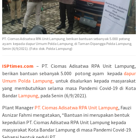
PT. Ciomas Adisatwa RPA Unit Lampung, berikan bantuan sebanyak 5.000 potong
ayam kepada dapur Umum Polda Lampung, di Taman Dipangga Polda Lampung,
Senin (6/9/2021). (Foto: dok. Polda Lampung)
ISPtimes.com
– PT. Ciomas Adisatwa RPA Unit Lampung,
berikan bantuan sebanyak 5.000 potong ayam kepada
dapur
Umum Polda Lampung,
untuk disalurkan kepada masyarakat
yang membutuhkan selama masa Pandemi Covid-19 di Kota
Bandar
Lampung,
pada Senin (6/9/2021).
Plant Manager
PT. Ciomas Adisatwa RPA Unit Lampung
, Fauzi
Asnizar Fahmi mengatakan, “Bantuan ini merupakan bentuk
kepedulian PT. Ciomas Adisatwa RPA Unit Lampung kepada
masyarakat Kota Bandar Lampung di masa Pandemi Covid-19.
Sebagai bentuk peduli PT.