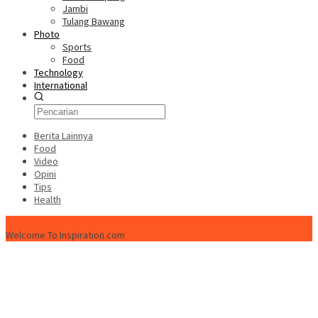
Jambi
Tulang Bawang
Photo
Sports
Food
Technology
International
Berita Lainnya
Food
Video
Opini
Tips
Health
ISPtimes.com
Welcome To Inspiration.com