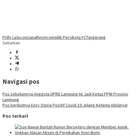
Prilly Latuconsiana
Resmi pemilik Persikota FC
Tangerang
Sebarkan
Navigasi pos
Pos sebelumnya
Anggota DPRD Lampung Ini Jadi Ketua PPNI Provinsi
Lampung
Pos berikutnya
Enzy Storia Positif Covid-19 Jelang Ketemu Idolanya!
Pos terkait