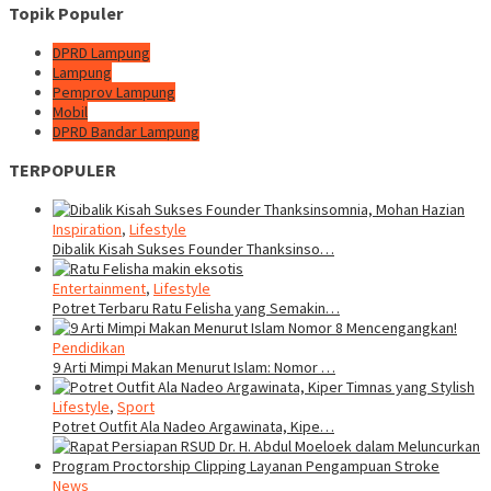
Topik Populer
DPRD Lampung
Lampung
Pemprov Lampung
Mobil
DPRD Bandar Lampung
TERPOPULER
Inspiration
,
Lifestyle
Dibalik Kisah Sukses Founder Thanksinso…
Entertainment
,
Lifestyle
Potret Terbaru Ratu Felisha yang Semakin…
Pendidikan
9 Arti Mimpi Makan Menurut Islam: Nomor …
Lifestyle
,
Sport
Potret Outfit Ala Nadeo Argawinata, Kipe…
News