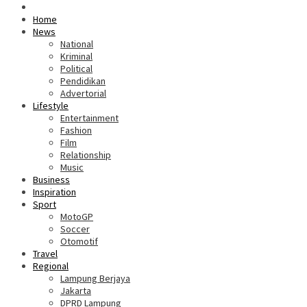
Home
News
National
Kriminal
Political
Pendidikan
Advertorial
Lifestyle
Entertainment
Fashion
Film
Relationship
Music
Business
Inspiration
Sport
MotoGP
Soccer
Otomotif
Travel
Regional
Lampung Berjaya
Jakarta
DPRD Lampung