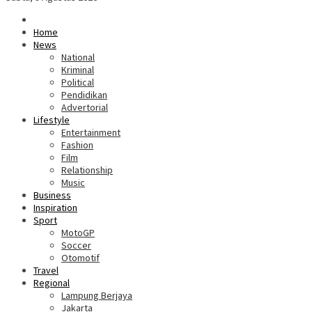
Home
News
National
Kriminal
Political
Pendidikan
Advertorial
Lifestyle
Entertainment
Fashion
Film
Relationship
Music
Business
Inspiration
Sport
MotoGP
Soccer
Otomotif
Travel
Regional
Lampung Berjaya
Jakarta