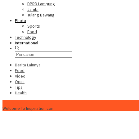
DPRD Lampung
Jambi
Tulang Bawang
Photo
Sports
Food
Technology
International
Berita Lainnya
Food
Video
Opini
Tips
Health
ISPtimes.com
Welcome To Inspiration.com