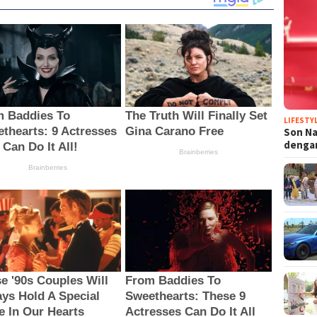
LIFESTY
Son N
denga