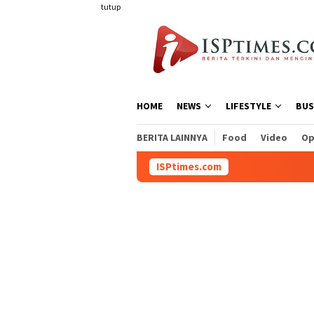
Loncat
tutup
ke
konten
HOME
NEWS
LIFESTYLE
BUS
BERITA LAINNYA
Food
Video
Op
ISPtimes.com