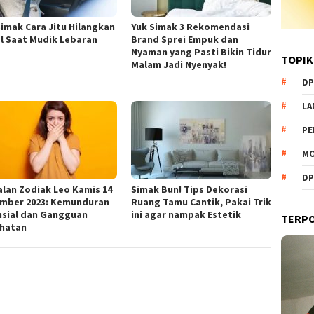
Simak Cara Jitu Hilangkan
Yuk Simak 3 Rekomendasi
l Saat Mudik Lebaran
Brand Sprei Empuk dan
Nyaman yang Pasti Bikin Tidur
TOPIK
Malam Jadi Nyenyak!
DP
L
PE
MO
DP
lan Zodiak Leo Kamis 14
Simak Bun! Tips Dekorasi
mber 2023: Kemunduran
Ruang Tamu Cantik, Pakai Trik
nsial dan Gangguan
ini agar nampak Estetik
TERP
hatan