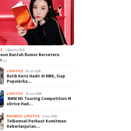
LE
1 Agustus 2026
aeun Bantah Rumor Berseteru
n …
LIFESTYLE
18 Juli 2026
Batik Keris Hadir di MBK, Siap
Populerka…
LIFESTYLE
28 Juni 2026
BMW M3 Touring Competition M
xDrive Had…
BUSINESS
,
LIFESTYLE
8 Juni 2026
Telkomsel Perkuat Komitmen
Keberlanjutan…