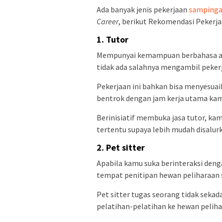
Ada banyak jenis pekerjaan
sampinga
Career
, berikut Rekomendasi Pekerj
1. Tutor
Mempunyai kemampuan berbahasa asi
tidak ada salahnya mengambil peker
Pekerjaan ini bahkan bisa menyesuai
bentrok dengan jam kerja utama ka
Berinisiatif membuka jasa tutor, k
tertentu supaya lebih mudah disalur
2. Pet sitter
Apabila kamu suka berinteraksi denga
tempat penitipan hewan peliharaan s
Pet sitter tugas seorang tidak seka
pelatihan-pelatihan ke hewan pelih