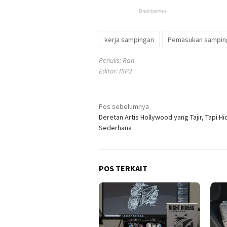
kerja sampingan
Pemasukan sampin
Penulis: Ran
Editor: ISP2
Navigasi
Pos sebelumnya
Deretan Artis Hollywood yang Tajir, Tapi H
pos
Sederhana
POS TERKAIT