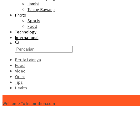
Jambi
Tulang Bawang
Photo
Sports
Food
Technology
International
Berita Lainnya
Food
Video
Opini
Tips
Health
ISPtimes.com
Welcome To Inspiration.com