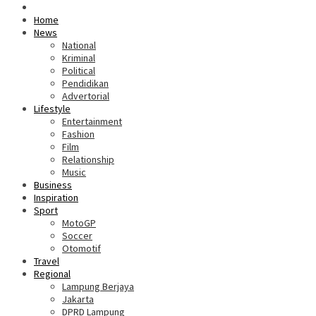
Home
News
National
Kriminal
Political
Pendidikan
Advertorial
Lifestyle
Entertainment
Fashion
Film
Relationship
Music
Business
Inspiration
Sport
MotoGP
Soccer
Otomotif
Travel
Regional
Lampung Berjaya
Jakarta
DPRD Lampung