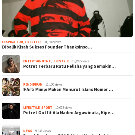
INSPIRATION
,
LIFESTYLE
31,748 views
Dibalik Kisah Sukses Founder Thanksinso…
ENTERTAINMENT
,
LIFESTYLE
13,192 views
Potret Terbaru Ratu Felisha yang Semakin…
PENDIDIKAN
11,100 views
9 Arti Mimpi Makan Menurut Islam: Nomor …
LIFESTYLE
,
SPORT
10,073 views
Potret Outfit Ala Nadeo Argawinata, Kipe…
NEWS
9,938 views