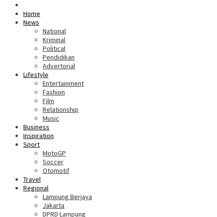
Home
News
National
Kriminal
Political
Pendidikan
Advertorial
Lifestyle
Entertainment
Fashion
Film
Relationship
Music
Business
Inspiration
Sport
MotoGP
Soccer
Otomotif
Travel
Regional
Lampung Berjaya
Jakarta
DPRD Lampung