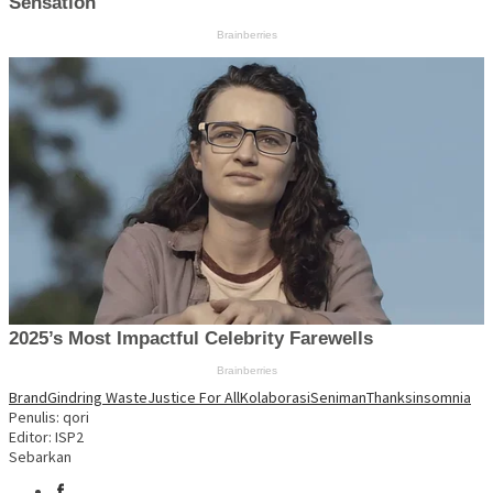
Brand
Gindring Waste
Justice For All
Kolaborasi
Seniman
Thanksinsomnia
Penulis: qori
Editor: ISP2
Sebarkan