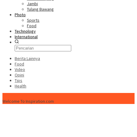
Jambi
Tulang Bawang
Photo
Sports
Food
Technology
International
Berita Lainnya
Food
Video
Opini
Tips
Health
ISPtimes.com
Welcome To Inspiration.com