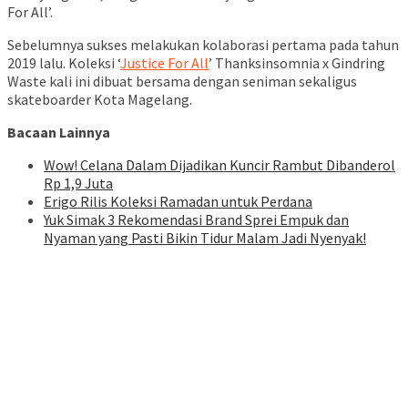
For All’.
Sebelumnya sukses melakukan kolaborasi pertama pada tahun
2019 lalu. Koleksi ‘
Justice For All
’ Thanksinsomnia x Gindring
Waste kali ini dibuat bersama dengan seniman sekaligus
skateboarder Kota Magelang.
Bacaan Lainnya
Wow! Celana Dalam Dijadikan Kuncir Rambut Dibanderol
Rp 1,9 Juta
Erigo Rilis Koleksi Ramadan untuk Perdana
Yuk Simak 3 Rekomendasi Brand Sprei Empuk dan
Nyaman yang Pasti Bikin Tidur Malam Jadi Nyenyak!